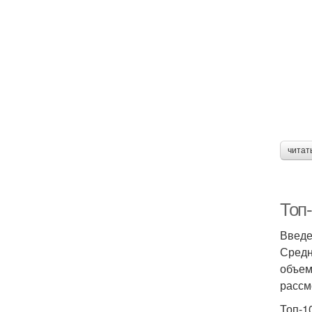
читат
Топ
Введ
Средн
объем
рассм
Топ-1