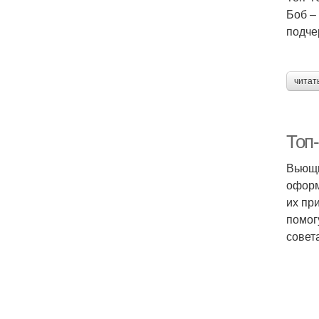
Боб –
подче
читат
Топ
Вьющи
оформ
их пр
помог
совет