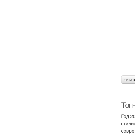
читат
Топ-
Год 2
стили
совре