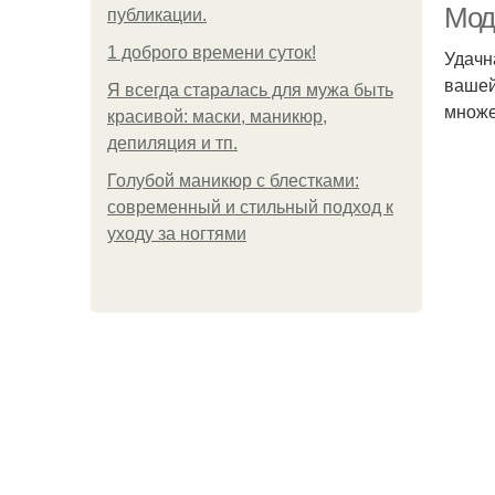
Мод
публикации.
1 доброго времени суток!
Удачн
вашей
Я всегда старалась для мужа быть
множе
красивой: маски, маникюр,
депиляция и тп.
Голубой маникюр с блестками:
современный и стильный подход к
уходу за ногтями