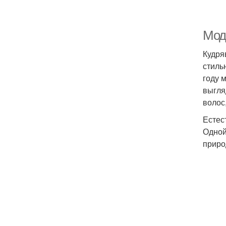
Мод
Кудря
стиль
году 
выгля
волос
Естес
Одной
приро