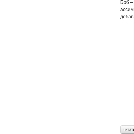
Боб –
ассим
добав
читат