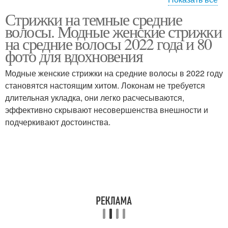
Стрижки на темные средние
Удобные стрижки
Волосы без чёлки
волосы. Модные женские стрижки
на средние волосы 2022 года и 80
фото для вдохновения
Стрижки на среднюю
Модные женские стрижки на средние волосы в 2022 году
Каре на волосы
длину
становятся настоящим хитом. Локонам не требуется
длительная укладка, они легко расчесываются,
эффективно скрывают несовершенства внешности и
подчеркивают достоинства.
Прическа на волосы
Стрижки на волосы
Стрижки на черные
Стрижка на темные
волосы
волосы