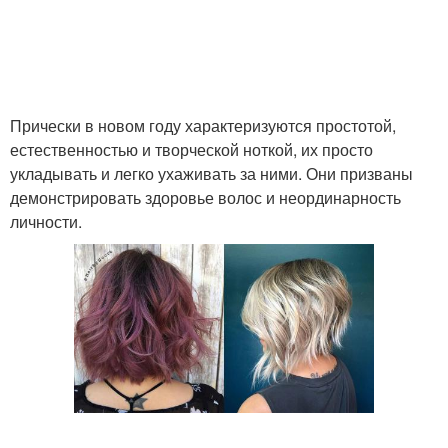
Стрижки для волос
Каре на темные волосы
Прически в новом году характеризуются простотой,
Волосы с чёлкой
Короткие стрижки
естественностью и творческой ноткой, их просто
укладывать и легко ухаживать за ними. Они призваны
демонстрировать здоровье волос и неординарность
личности.
Объемные стрижки