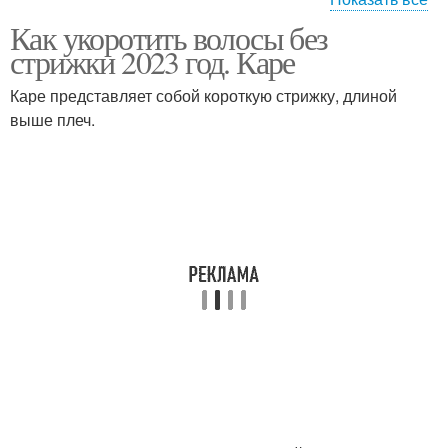
Как укоротить волосы без
Привлекательная
Озорная стрижка
стрижки 2023 год. Каре
стрижка
Каре представляет собой короткую стрижку, длиной
выше плеч.
Стрижки на длинные
Женские стрижки
волосы
Стрижки на среднюю
Модные стрижки
длину
Стрижки на черные
Стрижки на волосы
волосы