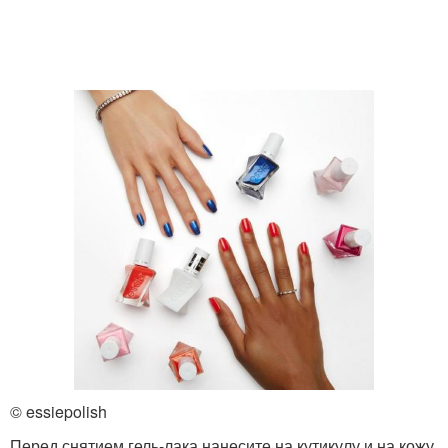
Маска в домашних
условиях
© essiepolish
Перед снятием гель-лака нанесите на кутикулу и на кожу