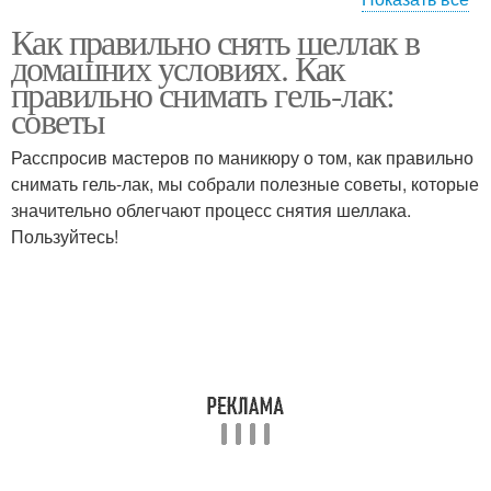
Как правильно снять шеллак в
В домашние условия
Пилка в помощь
домашних условиях. Как
правильно снимать гель-лак:
советы
Ногти в домашних
Расспросив мастеров по маникюру о том, как правильно
Условия без геля
условиях
снимать гель-лак, мы собрали полезные советы, которые
значительно облегчают процесс снятия шеллака.
Пользуйтесь!
Минуты в домашних
Пятна в домашних
условиях
условиях
Рецепты в домашних
Условия от
условиях
пигментации