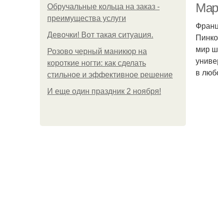
Мар
Обручальные кольца на заказ -
преимущества услуги
Франц
Девочки! Вот такая ситуация.
Пинко
мир ш
Розово черный маникюр на
униве
короткие ногти: как сделать
в люб
стильное и эффективное решение
И еще один праздник 2 ноября!