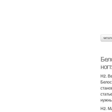
читат
Бел
ног
H2. В
Белос
стано
стать
нужны
H2. М