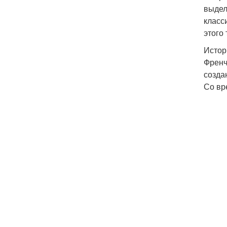
выдел
класс
этого
Истор
Френч
созда
Со вр