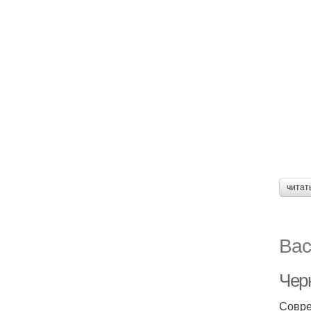
читат
Вас
Чер
Совре