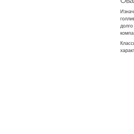
Ова
Изнач
голли
долго
компа
Класс
харак