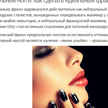
льные ногти: как сделать идеальный фр
ально френч задумывался действительно как нейтральный д
вудских стилистов, вынужденных переделывать маникюр у а
 и крайне невыгодно, и нейтральный французский маникю
нии Orly) стал истинным спасением для поточной киноиндус
ический френч предполагает ноготки естественного оттенка
терной чертой является наличие «линии улыбки» – краешка 