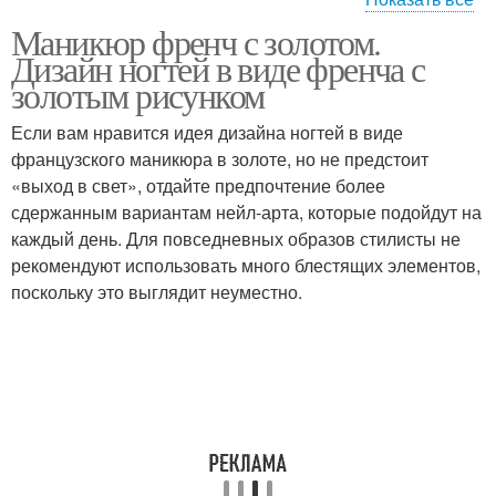
Маникюр френч с золотом.
Форма для блестящего
Френч с блесками
Дизайн ногтей в виде френча с
френча
золотым рисунком
Если вам нравится идея дизайна ногтей в виде
французского маникюра в золоте, но не предстоит
Шикарный френч
Френч со стразами
«выход в свет», отдайте предпочтение более
сдержанным вариантам нейл-арта, которые подойдут на
каждый день. Для повседневных образов стилисты не
рекомендуют использовать много блестящих элементов,
Френч с блестками
Весенний френч
поскольку это выглядит неуместно.
Белый френч
Френч в сочетании