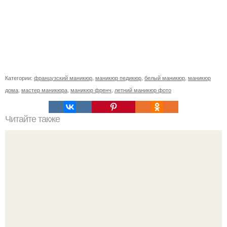
Категории:
французский маникюр
,
маникюр педикюр
,
белый маникюр
,
маникюр
дома
,
мастер маникюра
,
маникюр френч
,
летний маникюр фото
Читайте также
В общем, просто поделюсь историей, ибо досадно, а
рассказать некуда.