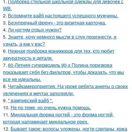
1.
Подборка стильной школьной одежды для девочек с
WB.
2.
Вспомните вайб настоящего успешного мужчины.
3.
Безупречный френч - это визитная карточка.
4.
Ли ногтям отдых нужен?
5.
Знаете, хочу немного мысли в слух произнести, и
узнать, а как у вас?
6.
Нежная подборка маникюров для тех, кто любит
аккуратность и детали.
7.
60-Летняя супермодель 90-х Полина поризкова
показывает себя без фильтров, чтобы доказать, что мы
все не идеальны.
8.
Читайкамероприятия. На уроке ребята анкеты о своих
увлечениях и мечтах заполняли.
9.
* вампирский вайб *.
10.
Не по теме, но очень нужна помощь.
11.
Миндальная форма ногтей - это форма ногтей,
которая напоминает миндальное орех.
12.
Бывает такое: волосы уложены, ногти сделаны, кожа