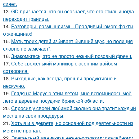
сияет.
13.
GD признаётся, что он осознает, что его стиль иногда
переходит границы.
14.
Разговоры_размышлизмы. Правдивый юмор: факты
о женщинах!
15.
Мать троих детей избивает бывший муж, но полиция
словно не замечает".
16.
Знакомьтесь, это не просто нежный розовый френч.
17.
Себе свеженький маникюр с осенним вайбом
сотворила.
18.
Выходные, как всегда, прошли продуктивно и
нескучно.
19.
Глядя на Марусю этим летом, мне вспомнилось моё
лето в деревне посудичи брянской области.
20.
Спросил у своей любимой сколько она тратит каждый
месяц на свои процедуры.
21.
Хоть я и в декрете, но основной род деятельности из
меня не пропал.
22.
Элегантный маникюр к нежно-розовому свадебному