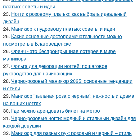
платью: советы и идеи
23.
Ногти к розовому платью: как выбрать идеальный
дизайн
24.
Маникюр к пудровому платью: советы и идеи
25.
Какие основные достопримечательности можно
посмотреть в Благовещенске
26.
Френч - это беспроигрышная лотерея в мире
маникюра.
27.
Фольга для декорации ногтей: пошаговое
руководство для начинающих
28.
Черно-розовый маникюр 2025: основные тенденции
и стили
29.
Маникюр 'пыльная роза с черным': нежность и драма
на ваших ногтях
30.
Где можно арендовать билет на метро
31.
Черно-розовые ногти: модный и стильный дизайн для
каждой девушки
32.
Маникюр для разных рук: розовый и черный – стиль