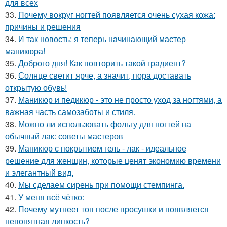
для всех
33.
Почему вокруг ногтей появляется очень сухая кожа:
причины и решения
34.
И так новость: я теперь начинающий мастер
маникюра!
35.
Доброго дня! Как повторить такой градиент?
36.
Солнце светит ярче, а значит, пора доставать
открытую обувь!
37.
Маникюр и педикюр - это не просто уход за ногтями, а
важная часть самозаботы и стиля.
38.
Можно ли использовать фольгу для ногтей на
обычный лак: советы мастеров
39.
Маникюр с покрытием гель - лак - идеальное
решение для женщин, которые ценят экономию времени
и элегантный вид.
40.
Мы сделаем сирень при помощи стемпинга.
41.
У меня всё чётко:
42.
Почему мутнеет топ после просушки и появляется
непонятная липкость?