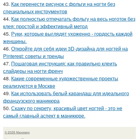
43.
Как перенести рисунок с фольги на ногти без
специальных инструментов
44.
Как полностью отпечатать фольгу на весь ноготок без
клея: простой и эффективный метод
45.
Руки, которые выглядят ухоженно - гордость каждой
женщины.
46.
Откройте для себя идеи 3D-дизайна для ногтей на
Pinterest: советы и тренды
47.
Пошаговая инструкция: как правильно клеить
слайдеры на ногти френч
48.
Какие современные художественные проекты
реализуются в Москве
49.
Как использовать белый карандаш для идеального
французского маникюра
50.
Скажу по секрету, красивый цвет ногтей - это не
самый главный аспект в маникюре.
© 2026 Маникюр