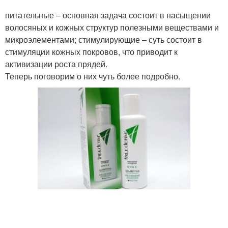
Полоскание для
Маска от жирных волос
питательные – основная задача состоит в насыщении
жирных волос
волосяных и кожных структур полезными веществами и
микроэлементами; стимулирующие – суть состоит в
стимуляции кожных покровов, что приводит к
активизации роста прядей.
Волос с горчицей
Теперь поговорим о них чуть более подробно.