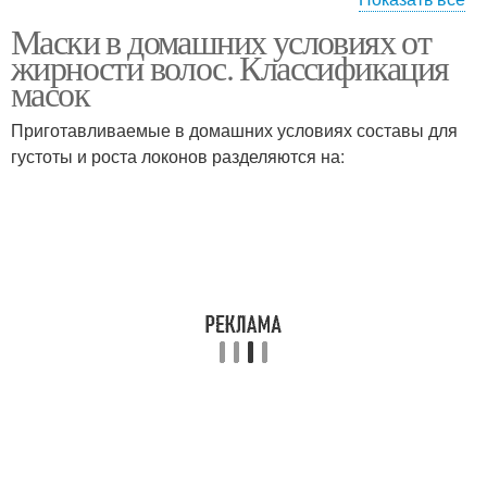
Маски в домашних условиях от
Маски для жирных
Маска для жирных
жирности волос. Классификация
волос
волос
масок
Приготавливаемые в домашних условиях составы для
густоты и роста локонов разделяются на:
Жирные корнеи
Маска для волос
Волос в домашних
Волос с репейным
условиях
маслом
Масло для жирных
Яйцо для волос
волос