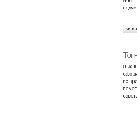
Боб –
подче
читат
Топ
Вьющи
оформ
их пр
помог
совет