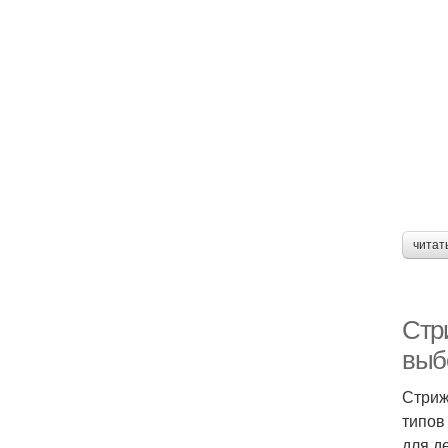
читат
Стр
выб
Стриж
типов
для д