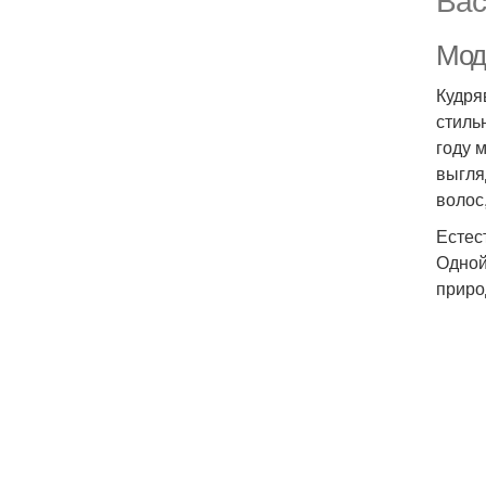
Мод
Кудря
стиль
году 
выгля
волос
Естес
Одной
приро