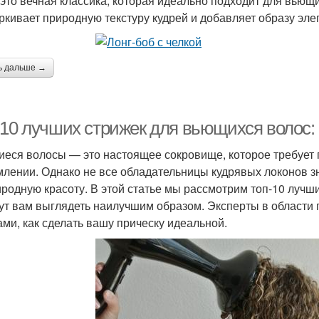
 это вечная классика, которая идеально подходит для вьющ
ркивает природную текстуру кудрей и добавляет образу эле
ь дальше →
-10 лучших стрижек для вьющихся волос:
еся волосы — это настоящее сокровище, которое требует 
лении. Однако не все обладательницы кудрявых локонов зна
иродную красоту. В этой статье мы рассмотрим топ-10 лучш
ут вам выглядеть наилучшим образом. Эксперты в области 
ами, как сделать вашу прическу идеальной.