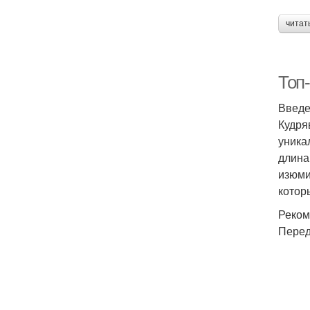
читат
Топ
Введ
Кудря
уника
длина
изюми
котор
Реком
Перед