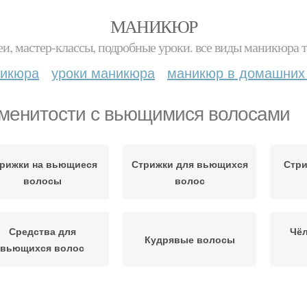
МАНИКЮР
и, мастер-классы, подробные уроки. все виды маникюра т
никюра
уроки маникюра
маникюр в домашних
менитости с вьющимися волосами
рижки на вьющиеся
Стрижки для вьющихся
Стри
волосы
волос
Средства для
Чёл
Кудрявые волосы
вьющихся волос