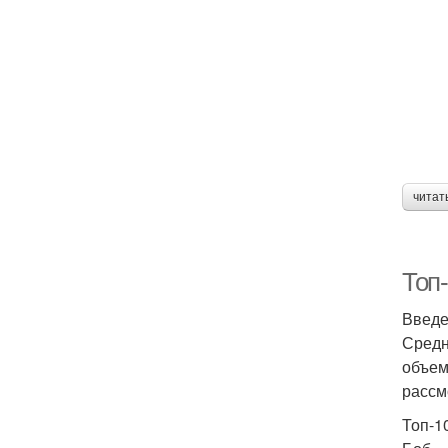
читат
Топ
Введ
Средн
объем
рассм
Топ-1