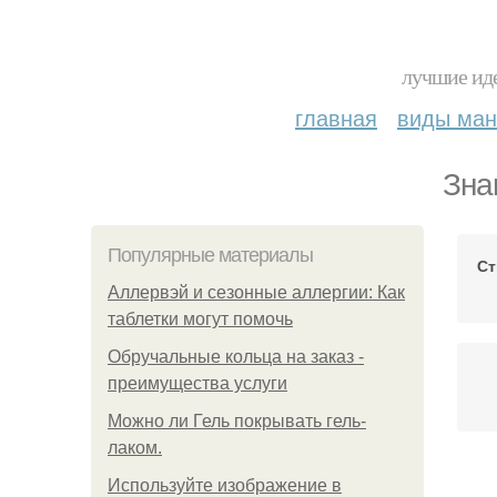
лучшие иде
главная
виды ма
Зна
Популярные материалы
Ст
Аллервэй и сезонные аллергии: Как
таблетки могут помочь
Обручальные кольца на заказ -
преимущества услуги
Можно ли Гель покрывать гель-
лаком.
Используйте изображение в