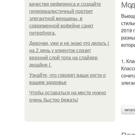
Мод
качестве референса и создайте
гиперреалистичный портрет
Вьющи
элегантной женщины, в
стиль
современной кофейне санкт
2019 
питербурга.
разны
Девочки, уже и не знаю что делать (
котор
на 2 день у клиенток слазит
верхний слой топа на слайдер
1. Кл
дизайне (.
Класс
сочет
Узнайте, что говорят ваши ногти о
элега
вашем здоровье
Чтобы оставаться на месте нужно
очень быстро бежать!
читат
Вас