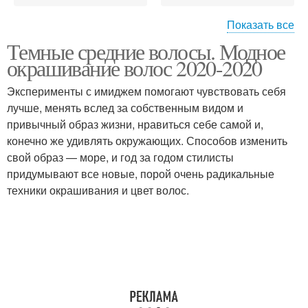
Показать все
Темные средние волосы. Модное
Мелирование на
Мелирования на
окрашивание волос 2020-2020
темные волосы
темные волосы
Эксперименты с имиджем помогают чувствовать себя
лучше, менять вслед за собственным видом и
Омбр на темные
привычный образ жизни, нравиться себе самой и,
Короткие волосы
волосы
конечно же удивлять окружающих. Способов изменить
свой образ — море, и год за годом стилисты
придумывают все новые, порой очень радикальные
техники окрашивания и цвет волос.