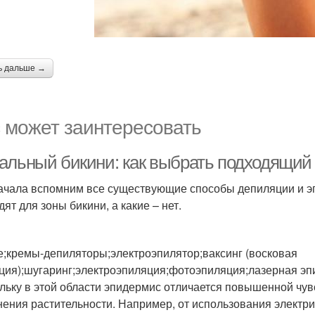
ь дальше →
 может заинтересовать
альный бикини: как выбрать подходящий
ачала вспомним все существующие способы депиляции и эпи
ят для зоны бикини, а какие – нет.
е;кремы-депиляторы;электроэпилятор;ваксинг (восковая
ция);шугаринг;электроэпиляция;фотоэпиляция;лазерная эп
льку в этой области эпидермис отличается повышенной чув
нения растительности. Например, от использования электри