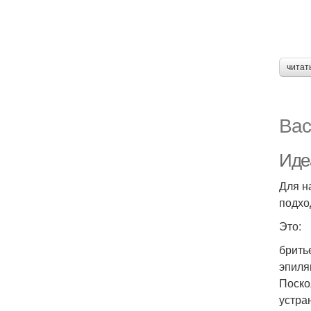
читат
Вас
Иде
Для н
подход
Это:
брить
эпиля
Поско
устра