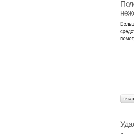
Поле
неж
Больш
средс
помог
читат
Уда