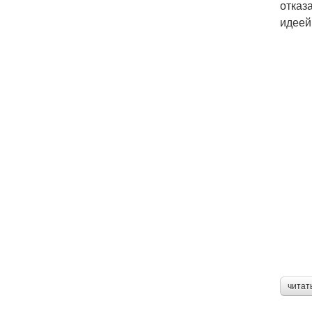
отказ
идеей
читат