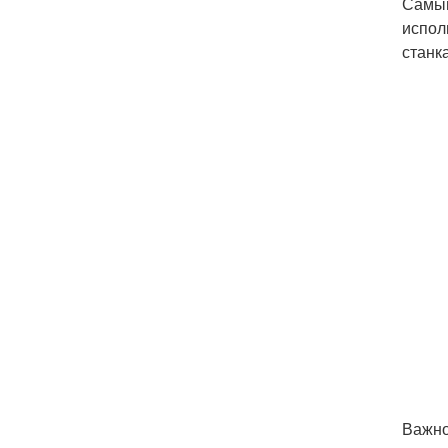
Самый
испол
станк
Важно