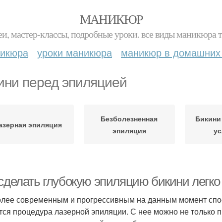
МАНИКЮР
и, мастер-классы, подробные уроки. все виды маникюра т
никюра
уроки маникюра
маникюр в домашних
ини перед эпиляцией
Безболезненная
Бикини
азерная эпиляция
эпиляция
у
 сделать глубокую эпиляцию бикини легко
лее современным и прогрессивным на данным момент спос
тся процедура лазерной эпиляции. С нее можно не только 