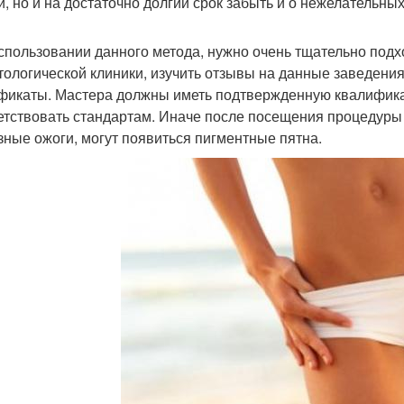
и, но и на достаточно долгий срок забыть и о нежелательны
спользовании данного метода, нужно очень тщательно подхо
тологической клиники, изучить отзывы на данные заведени
фикаты. Мастера должны иметь подтвержденную квалифика
етствовать стандартам. Иначе после посещения процедуры 
зные ожоги, могут появиться пигментные пятна.