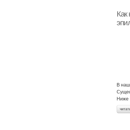
Как
эпи
В наш
Сущес
Ниже 
читат