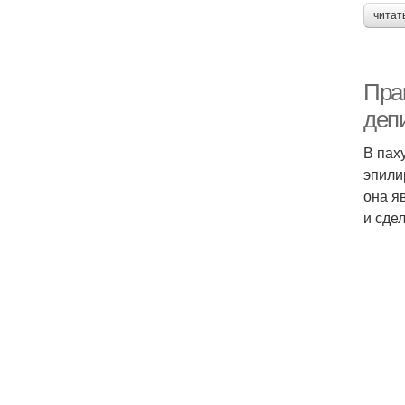
читат
Пра
деп
В пах
эпили
она я
и сдел