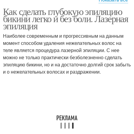
Как сделать глубокую эпиляцию
Волос в зоне
Полоски в зоне
бикини легко и без боли. Лазерная
эпиляция
Наиболее современным и прогрессивным на данным
момент способом удаления нежелательных волос на
Домашняя эпиляция
Восковая эпиляция
теле является процедура лазерной эпиляции. С нее
можно не только практически безболезненно сделать
эпиляцию бикини, но и на достаточно долгий срок забыть
и о нежелательных волосах и раздражении.