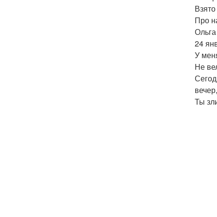
Взято 
Про н
Ольга
24 ян
У мен
Не ве
Сегод
вечер
Ты зл