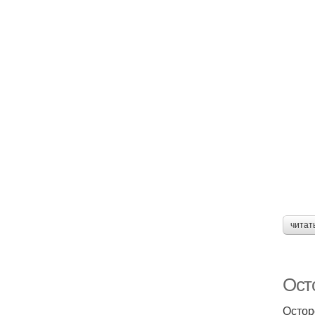
читат
Ост
Остор