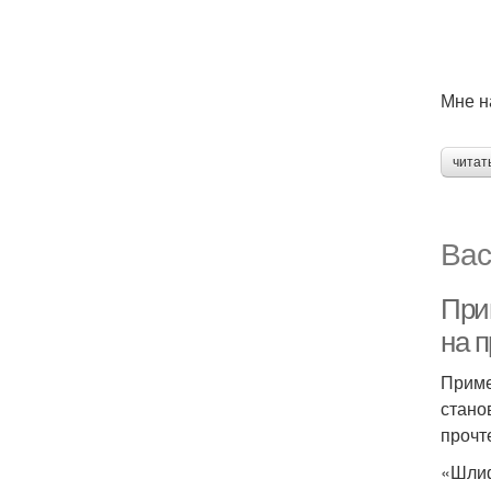
Мне н
читат
Вас
При
на 
Приме
стано
прочт
«Шлиф