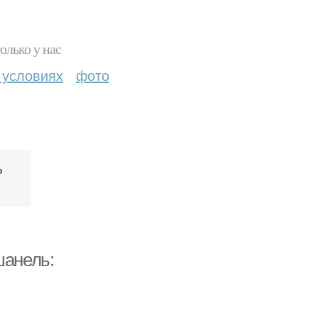
олько у нас
 условиях
фото
о
шанель: