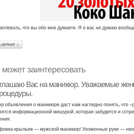
аплевать, что вы обо мне думаете. Я о вас не думаю вообщ
ь дальше →
 может заинтересовать
глашаю Вас на маникюр. Уважаемые жен
процедуры.
р объявления о маникюре даст нам наглядно понять, что «ра
вятся информационной мишурой, которая забудется и сотрет
ения.
овка крыльев — мужской маникюр! Ухоженные руки — неот