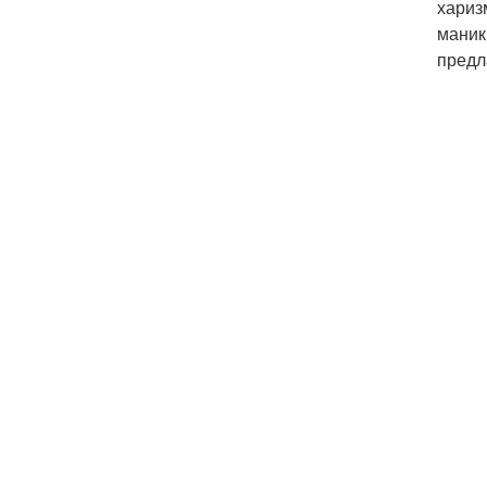
хариз
маник
предл