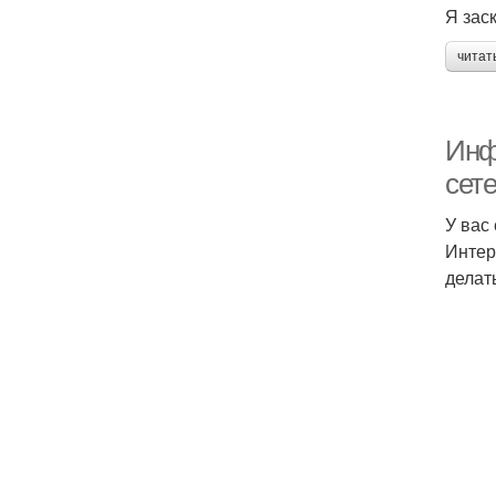
Я зас
читат
Инф
сет
У вас
Интер
делат