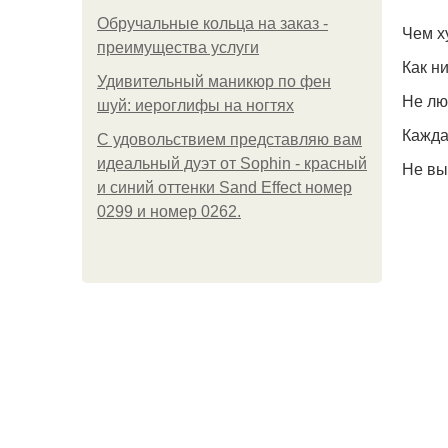
Обручальные кольца на заказ -
Чем х
преимущества услуги
Как н
Удивительный маникюр по фен
Не лю
шуй: иероглифы на ногтях
Кажда
С удовольствием представляю вам
идеальный дуэт от Sophin - красный
Не вы
и синий оттенки Sand Effect номер
0299 и номер 0262.