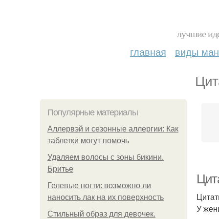
лучшие иде
главная
виды ма
Цит
Популярные материалы
Аллервэй и сезонные аллергии: Как
таблетки могут помочь
Удаляем волосы с зоны бикини.
Бритье
Цит
Гелевые ногти: возможно ли
Цитат
наносить лак на их поверхность
У жен
Стильный образ для девочек.