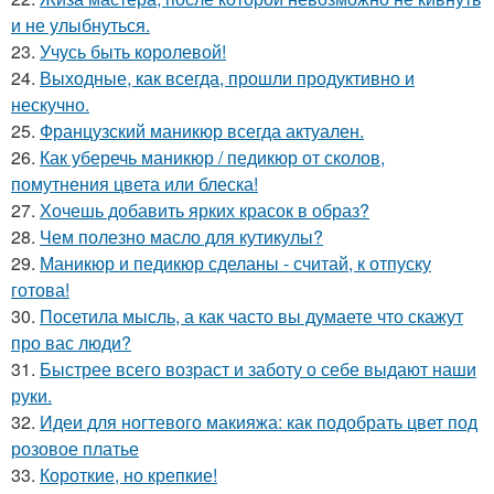
и не улыбнуться.
23.
Учусь быть королевой!
24.
Выходные, как всегда, прошли продуктивно и
нескучно.
25.
Французский маникюр всегда актуален.
26.
Как уберечь маникюр / педикюр от сколов,
помутнения цвета или блеска!
27.
Хочешь добавить ярких красок в образ?
28.
Чем полезно масло для кутикулы?
29.
Маникюр и педикюр сделаны - считай, к отпуску
готова!
30.
Посетила мысль, а как часто вы думаете что скажут
про вас люди?
31.
Быстрее всего возраст и заботу о себе выдают наши
руки.
32.
Идеи для ногтевого макияжа: как подобрать цвет под
розовое платье
33.
Короткие, но крепкие!