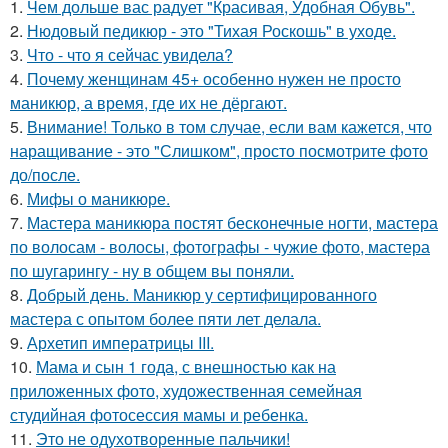
1.
Чем дольше вас радует "Красивая, Удобная Обувь".
2.
Нюдовый педикюр - это "Тихая Роскошь" в уходе.
3.
Что - что я сейчас увидела?
4.
Почему женщинам 45+ особенно нужен не просто
маникюр, а время, где их не дёргают.
5.
Внимание! Только в том случае, если вам кажется, что
наращивание - это "Слишком", просто посмотрите фото
до/после.
6.
Мифы о маникюре.
7.
Мастера маникюра постят бесконечные ногти, мастера
по волосам - волосы, фотографы - чужие фото, мастера
по шугарингу - ну в общем вы поняли.
8.
Добрый день. Маникюр у сертифицированного
мастера с опытом более пяти лет делала.
9.
Архетип императрицы III.
10.
Мама и сын 1 года, с внешностью как на
приложенных фото, художественная семейная
студийная фотосессия мамы и ребенка.
11.
Это не одухотворенные пальчики!