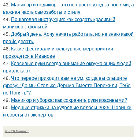
43.
Маникюр и педикюр - это не просто уход за ногтями, а
важная часть самозаботы и стиля.
44.
Пошаговая инструкция: как создать красивый
маникюр с фольгой
45.
Добрый день. Хочу начать работать, но не знаю какой
прайс делать.
46.
Какие фестивали и культурные мероприятия
проводятся в Иванове
47.
Красивые руки всегда внимание окружающих людей
привлекают.
48.
Что первое приходит вам на ум, когда вы слышите
фразу: "Да мы Столько Дерьма Вместе Пережили, Тебе
не Понять"?
49.
Маникюр и уборка: как сохранить руки красивыми?
50.
Модные стрижки на кудрявые волосы 2025: Новинки
и советы от экспертов
© 2026 Маникюр