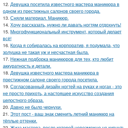
12.
Девушка посетила известного мастера маникюра в
одном из престижных салонов своего города.
13.
Сняли материал. Маникюр.
14.
Хочу рассказать, нужно ли давать ногтям отдохнуть!
15.
Многофункциональный инструмент, который делает
всё!
16.
Когда я собиралась на корпоратив, я подумала, что
золушка не такая уж и несчастная была.
17.
Нежная подборка маникюров для тех, кто любит
аккуратность и детали.
18.
Девушка известного мастера маникюра в
престижном салоне своего города посетила.
19.
Согласованный дизайн ногтей на руках и ногах - это
не просто прихоть, а настоящее искусство создания
целостного образа.
20.
Давно не было чернухи.
21.
Этот пост - ваш знак сменить летний маникюр на
тёплые оттенки.
22.
Жиза мастера, после которой невозможно не кивнуть