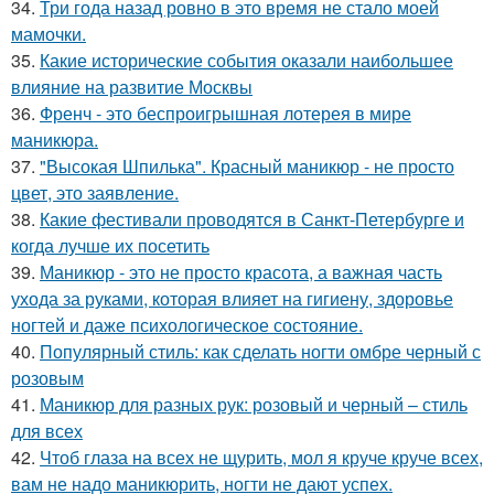
34.
Три года назад ровно в это время не стало моей
мамочки.
35.
Какие исторические события оказали наибольшее
влияние на развитие Москвы
36.
Френч - это беспроигрышная лотерея в мире
маникюра.
37.
"Высокая Шпилька". Красный маникюр - не просто
цвет, это заявление.
38.
Какие фестивали проводятся в Санкт-Петербурге и
когда лучше их посетить
39.
Маникюр - это не просто красота, а важная часть
ухода за руками, которая влияет на гигиену, здоровье
ногтей и даже психологическое состояние.
40.
Популярный стиль: как сделать ногти омбре черный с
розовым
41.
Маникюр для разных рук: розовый и черный – стиль
для всех
42.
Чтоб глаза на всех не щурить, мол я круче круче всех,
вам не надо маникюрить, ногти не дают успех.