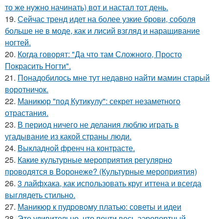
то же нужно начинать) вот и настал тот день.
19.
Сейчас тренд идет на более узкие брови, соболя
больше не в моде, как и лисий взгляд и наращивание
ногтей.
20.
Когда говорят: "Да что там Сложного, Просто
Покрасить Ногти".
21.
Понадобилось мне тут недавно найти мамин старый
воротничок.
22.
Маникюр "под Кутикулу": секрет незаметного
отрастания.
23.
В период ничего не делания люблю играть в
угадывание из какой страны люди.
24.
Выкладной френч на контрасте.
25.
Какие культурные мероприятия регулярно
проводятся в Воронеже? (Культурные мероприятия)
26.
3 лайфхака, как использовать круг иттена и всегда
выглядеть стильно.
27.
Маникюр к пудровому платью: советы и идеи
28.
Это удивительно, что почти весь аэропортный