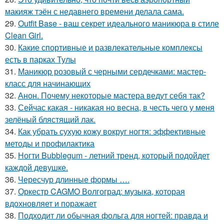
макияж тэён с недавнего времени делала сама.
29.
Outfit Base - ваш секрет идеального маникюра в стиле
Clean Girl.
30.
Какие спортивные и развлекательные комплексы
есть в парках Тулы
31.
Маникюр розовый с черными сердечками: мастер-
класс для начинающих
32.
Анон. Почему некоторые мастера ведут себя так?
33.
Сейчас какая - никакая но весна, в честь чего у меня
зелёный блястящий лак.
34.
Как убрать сухую кожу вокруг ногтя: эффективные
методы и профилактика
35.
Ногти Bubblegum - летний тренд, который подойдет
каждой девушке.
36.
Чересчур длинные формы ….
37.
Оркестр CAGMO Волгоград: музыка, которая
вдохновляет и поражает
38.
Подходит ли обычная фольга для ногтей: правда и