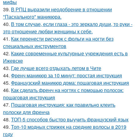
мифы
39.
В РПЦ выразили неодобрение в отношении
"Пасхального" маникюра.
40.
В том случае, если глаза - это зеркало души, то руки -
это отношение любви женщины к себе.
41.
Как перенести рисунок с фольги на ногти без
специальных инструментов
42.
Какие современные культурные учреждения есть в
Ижевске
43.
Где лучше всего отдыхать летом в Чите
44.
Френч маникюр за 10 минут: простая инструкция
45.
Французский маникюр дома: пошаговая инструкция
46.
Как сделать френч на ногтях с помощью полосок:
пошаговая инструкция
47.
Пошаговая инструкция: как правильно клеить
полоски для френча
48.
ТОП-5 способов быстро выучить французский язык
49.
Топ-10 модных стрижек на средние волосы в 2019
году