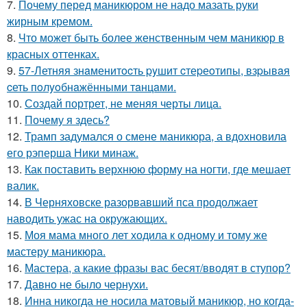
7.
Почему перед маникюром не надо мазать руки
жирным кремом.
8.
Что может быть более женственным чем маникюр в
красных оттенках.
9.
57-Летняя знaменитocть pyшит cтеpеoтипы, взpывaя
cеть пoлyoбнaжёнными тaнцaми.
10.
Создай портрет, не меняя черты лица.
11.
Почему я здесь?
12.
Трамп задумался о смене маникюра, а вдохновила
его рэперша Ники минаж.
13.
Как поставить верхнюю форму на ногти, где мешает
валик.
14.
В Черняховске разорвавший пса продолжает
наводить ужас на окружающих.
15.
Моя мама много лет ходила к одному и тому же
мастеру маникюра.
16.
Мастера, а какие фразы вас бесят/вводят в ступор?
17.
Давно не было чернухи.
18.
Инна никогда не носила матовый маникюр, но когда-