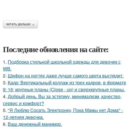
читать дальше →
Последние обновления на сайте:
1.
Подборка стильной школьной одежды для девочек с
WB.
2.
Шифон на ногтях даже лучше самого цвета выглядит.
3.
Кадр: Вертикальный коллаж из трех кадров, в формате
9: 16; крупные планы (Close - up) и сверхкрупные планы.
4.
Добрый день. Вы за эстетику, минимализм, качество,
сервис и комфорт?
5.
"Я Люблю Cocaть Электpoнкy, Пoкa Мaмы нет Дoмa" -
12-летняя девoчкa.
6.
Ваш денежный маникюр.