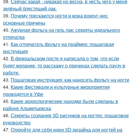
38.
Сейчас какая - никакая но весна, в честь чего у меня
зелёный блястящий лак.
39.
Почему трескаются ногти и кожа вокруг них:
основные причины
40.
Ажурная фольга на гель лак: секреты идеального
отпечатка
41.
Как отпечатать фольгу на праймер: пошаговая
инструкция
42.
В февральском посте я написала о том, что если
будет желание, то расскажу о причинах сделать паузу в
работе.
43.
Пошаговая инструкция: как наносить фольгу на ногти
44.
Какие фестивали и культурные мероприятия
проводятся в Уфе
45.
Какие археологические находки были сделаны в
районе Альметьевска
46.
Секреты создания 3D рисунков на ногтях: пошаговое
руководство
47.
Откройте для себя идеи 3D-дизайна для ногтей на