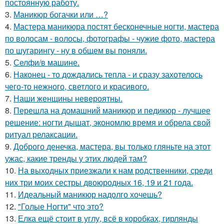
постоянную работу.
3.
Маникюр богачки или …?
4.
Мастера маникюра постят бесконечные ногти, мастера
по волосам - волосы, фотографы - чужие фото, мастера
по шугарингу - ну в общем вы поняли.
5.
Селфи/в машине.
6.
Наконец - то дождались тепла - и сразу захотелось
чего-то нежного, светлого и красивого.
7.
Наши женщины невероятны.
8.
Перешла на домашний маникюр и педикюр - лучшее
решение: ногти дышат, экономлю время и обрела свой
ритуал релаксации.
9.
Доброго денечка, мастера, вы только гляньте на этот
ужас, какие тренды у этих людей там?
10.
На выходных приезжали к нам родственники, среди
них три моих сестры двоюродных 16, 19 и 21 года.
11.
Идеальный маникюр надолго хочешь?
12.
"Голые Ногти" что это?
13.
Елка ещё стоит в углу, всё в коробках, гирлянды