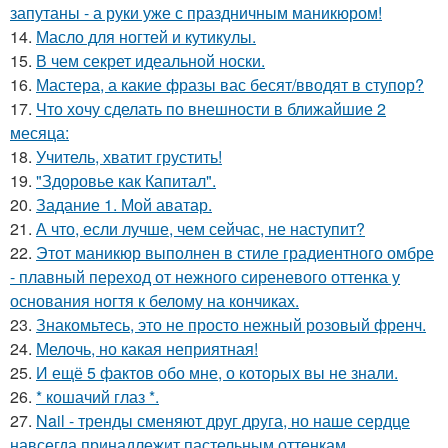
запутаны - а руки уже с праздничным маникюром!
14.
Масло для ногтей и кутикулы.
15.
В чем секрет идеальной носки.
16.
Мастера, а какие фразы вас бесят/вводят в ступор?
17.
Что хочу сделать по внешности в ближайшие 2
месяца:
18.
Учитель, хватит грустить!
19.
"Здоровье как Капитал".
20.
Задание 1. Мой аватар.
21.
А что, если лучше, чем сейчас, не наступит?
22.
Этот маникюр выполнен в стиле градиентного омбре
- плавный переход от нежного сиреневого оттенка у
основания ногтя к белому на кончиках.
23.
Знакомьтесь, это не просто нежный розовый френч.
24.
Мелочь, но какая неприятная!
25.
И ещё 5 фактов обо мне, о которых вы не знали.
26.
* кошачий глаз *.
27.
Nail - тренды сменяют друг друга, но наше сердце
навсегда принадлежит пастельным оттенкам.