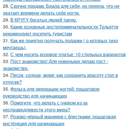
28.
Срочно продам. Брала для себя, но поняла, что не
хватает времени делать себе ногти.
29.
В КРУГУ богатых людей такую.
30.
Какие основные достопримечательности Тольятти
рекомендуют посетить туристам
31.
Как же приятно получать подарки ( о которых тихо
мечтаешь).
32.
С чем носить розовое платье: 10 стильных вариантов
33.
Пост знакомство! Для новеньких делаю пост -
знакомство.
34.
Песок, солнце, море: как сохранить красоту стоп в
отпуске?
35.
Фольга для декорации ногтей: пошаговое
руководство для начинающих
36.
Помогите, что делать с гневом из-за
несправедливости этого мира?
37.
Розово-чёрный маникюр с блестками: пошаговая
инструкция для начинающих