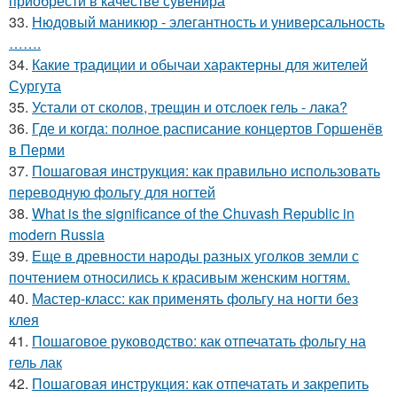
приобрести в качестве сувенира
33.
Нюдовый маникюр - элегантность и универсальность
…….
34.
Какие традиции и обычаи характерны для жителей
Сургута
35.
Устали от сколов, трещин и отслоек гель - лака?
36.
Где и когда: полное расписание концертов Горшенёв
в Перми
37.
Пошаговая инструкция: как правильно использовать
переводную фольгу для ногтей
38.
What is the significance of the Chuvash Republic in
modern Russia
39.
Еще в древности народы разных уголков земли с
почтением относились к красивым женским ногтям.
40.
Мастер-класс: как применять фольгу на ногти без
клея
41.
Пошаговое руководство: как отпечатать фольгу на
гель лак
42.
Пошаговая инструкция: как отпечатать и закрепить