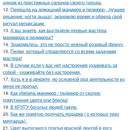
одном из престижных салонов своего города.
12.
Перешла на домашний маникюр и педикюр - лучшее
решение: ногти дышат, экономлю время и обрела свой
ритуал релаксации.
13.
А вы знаете, как выглядели первые мастера
маникюра и педикюра?
14.
Знакомьтесь, это не просто нежный розовый френч.
15.
Пилки, который справляются со всеми задачами
мастера!
16.
В случае если у вас нет настроения ухаживать за
собой - ухаживайте без настроения.
17.
Хоть я и в декрете, но основной род деятельности из
меня не пропал.
18.
Как уберечь маникюр / педикюр от сколов,
помутнения цвета или блеска!
19.
В КРУГУ богатых людей такую.
20.
Как же приятно получать подарки ( о которых тихо
мечтаешь).
21.
Цвет выпускного платья красной лентой в косу