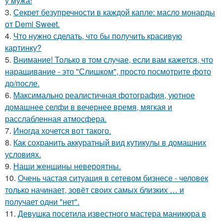
у мужа!
3.
Секрет безупречности в каждой капле: масло монарды
от Demi Sweet.
4.
Что нужно сделать, что бы получить красивую
картинку?
5.
Внимание! Только в том случае, если вам кажется, что
наращивание - это "Слишком", просто посмотрите фото
до/после.
6.
Максимально реалистичная фотография, уютное
домашнее селфи в вечернее время, мягкая и
расслабленная атмосфера.
7.
Иногда хочется вот такого.
8.
Как сохранить аккуратный вид кутикулы в домашних
условиях.
9.
Наши женщины невероятны.
10.
Очень частая ситуация в сетевом бизнесе - человек
только начинает, зовёт своих самых близких … и
получает одни "нет".
11.
Девушка посетила известного мастера маникюра в