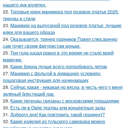
нашего днк вплетен.
22.
Топовые идеи маникюра под розовое платье 2025:
тренды и стили
23.
Маникюр на выпускной под розовое платье: лучшие
идеи для вашего образа
24.
Оказывается, тренер парников Павел слюсаренко
сам точит своим фигуристам коньки.
25.
Три года назад ровно в это время не стало моей
мамочки.
26.
Какие блюда лучше всего попробовать летом
27.
Маникюр с фольгой в домашних условиях:
пошаговая инструкция для начинающих
28.
Сейчас какая - никакая но весна, в честь чего у меня
зелёный блястящий лак.
29.
Какие легенды связаны с московскими площадями
30.
Есть ли в Орле театры или концертные залы
31.
Доброго дня! Как повторить такой градиент?
32.
Какие изделия из тульского самовара можно