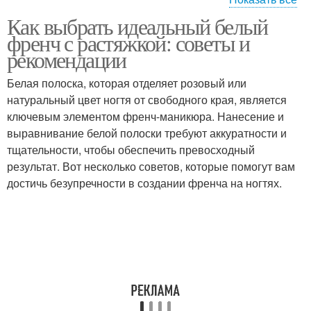
Как выбрать идеальный белый
Френч на квадратные
Френч на миндаль
френч с растяжкой: советы и
ногти
рекомендации
Белая полоска, которая отделяет розовый или
Френч на длинные
натуральный цвет ногтя от свободного края, является
Острый френч
ногти
ключевым элементом френч-маникюра. Нанесение и
выравнивание белой полоски требуют аккуратности и
тщательности, чтобы обеспечить превосходный
результат. Вот несколько советов, которые помогут вам
достичь безупречности в создании френча на ногтях.