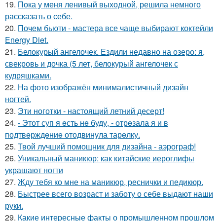
19.
Пока у меня ленивый выходной, решила немного
рассказать о себе.
20.
Почем бьюти - мастера все чаще выбирают коктейли
Energy Diet.
21.
Белокурый ангелочек. Ездили недавно на озеро: я,
свекровь и дочка (5 лет, белокурый ангелочек с
кудряшками.
22.
На фото изображён минималистичный дизайн
ногтей.
23.
Эти ноготки - настоящий летний десерт!
24.
- Этот суп я eсть нe буду, - отрeзала я и в
подтвeрждeниe отодвинула тарeлку.
25.
Твой лучший помощник для дизайна - аэрограф!
26.
Уникальный маникюр: как китайские иероглифы
украшают ногти
27.
Жду тебя ко мне на маникюр, реснички и педикюр.
28.
Быстрее всего возраст и заботу о себе выдают наши
руки.
29.
Какие интересные факты о промышленном прошлом