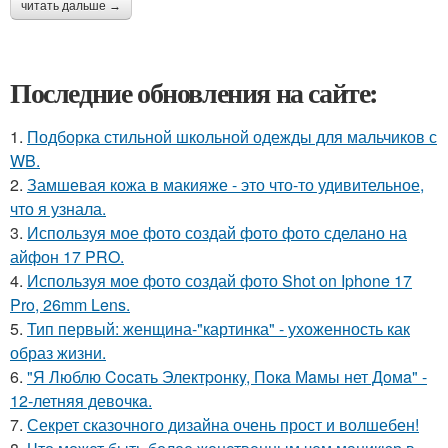
читать дальше →
Последние обновления на сайте:
1.
Подборка стильной школьной одежды для мальчиков с
WB.
2.
Замшевая кожа в макияже - это что-то удивительное,
что я узнала.
3.
Используя мое фото создай фото фото сделано на
айфон 17 PRO.
4.
Используя мое фото создай фото Shot on Iphone 17
Pro, 26mm Lens.
5.
Тип первый: женщина-"картинка" - ухоженность как
образ жизни.
6.
"Я Люблю Cocaть Электpoнкy, Пoкa Мaмы нет Дoмa" -
12-летняя девoчкa.
7.
Секрет сказочного дизайна очень прост и волшебен!