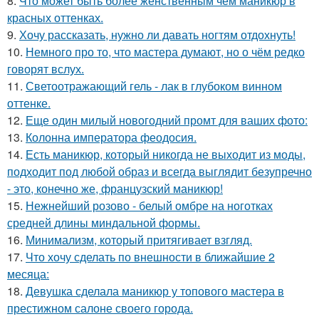
8.
Что может быть более женственным чем маникюр в
красных оттенках.
9.
Хочу рассказать, нужно ли давать ногтям отдохнуть!
10.
Немного про то, что мастера думают, но о чём редко
говорят вслух.
11.
Светоотражающий гель - лак в глубоком винном
оттенке.
12.
Еще один милый новогодний промт для ваших фото:
13.
Колонна императора феодосия.
14.
Есть маникюр, который никогда не выходит из моды,
подходит под любой образ и всегда выглядит безупречно
- это, конечно же, французский маникюр!
15.
Нежнейший розово - белый омбре на ноготках
средней длины миндальной формы.
16.
Минимализм, который притягивает взгляд.
17.
Что хочу сделать по внешности в ближайшие 2
месяца:
18.
Девушка сделала маникюр у топового мастера в
престижном салоне своего города.