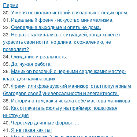
Перми
30.
У меня несколько историй связанных с педикюром.
31.
Идеальный френч - искусство минимализма.
32.
Очередные выходные и опять не дома.
33.
Не раз сталкивались с ситуацией, когда хочется
украсить свои ногти, но длина, к сожалению, не
позволяет?
34.
Ожидание и реальность.
35.
До, чужая работа.
36.
Маникюр розовый с черными сердечками: мастер-
класс для начинающих
37.
Френч, или французский маникюр, стал популярным
благодаря своей универсальности и элегантности.
38.
История о том, как я искала себе мастера маникюра.
39.
Как отпечатать фольгу на праймер: пошаговая
инструкция
40.
Чересчур длинные формы ….
41.
Я не такая как ты!