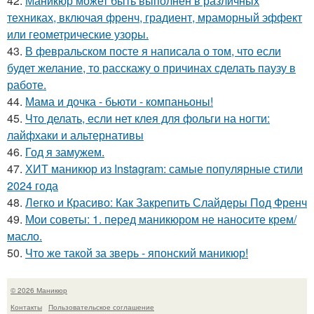
42.
Маникюр может быть выполнен в различных
техниках, включая френч, градиент, мраморный эффект
или геометрические узоры.
43.
В февральском посте я написала о том, что если
будет желание, то расскажу о причинах сделать паузу в
работе.
44.
Мама и дочка - бьюти - компаньоны!
45.
Что делать, если нет клея для фольги на ногти:
лайфхаки и альтернативы
46.
Год я замужем.
47.
ХИТ маникюр из Instagram: самые популярные стили
2024 года
48.
Легко и Красиво: Как Закрепить Слайдеры Под Френч
49.
Мои советы: 1. перед маникюром не наносите крем/
масло.
50.
Что же такой за зверь - японский маникюр!
© 2026 Маникюр
Контакты
Пользовательское соглашение