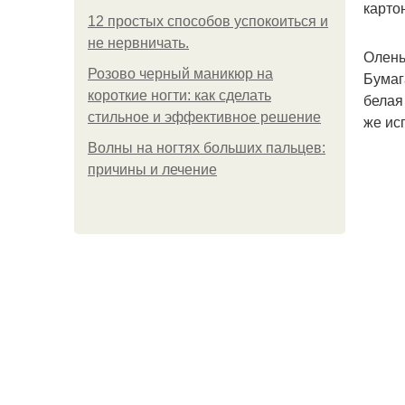
карто
12 простых способов успокоиться и
не нервничать.
Олень
Розово черный маникюр на
Бумаг
короткие ногти: как сделать
белая
стильное и эффективное решение
же ис
Волны на ногтях больших пальцев:
причины и лечение