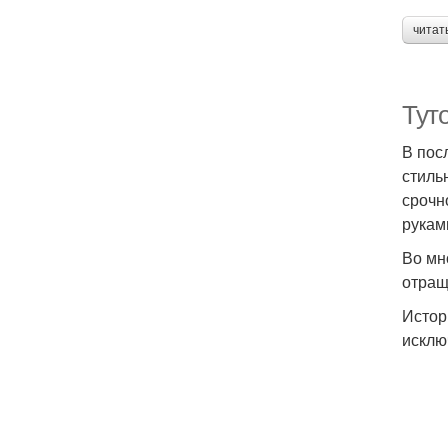
читат
Туто
В пос
стиль
срочн
рукам
Во мн
отращ
Истор
исклю