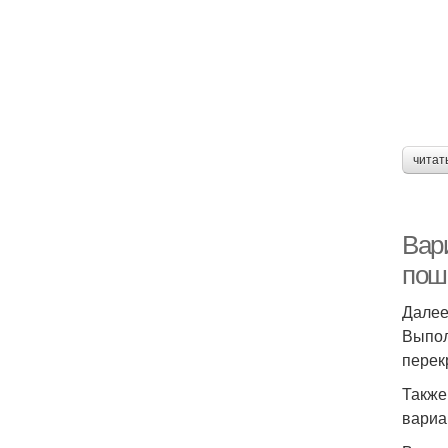
читат
Вар
пош
Далее
Выпол
перек
Также
вариа