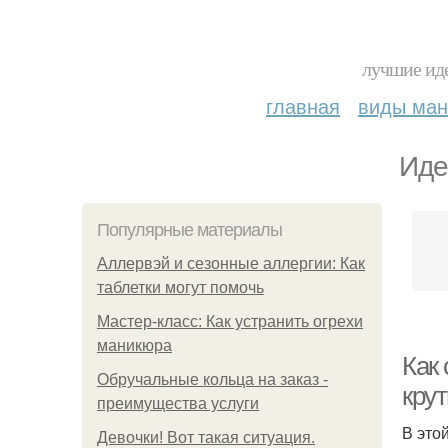
лучшие иде
главная
виды ма
Иде
Популярные материалы
Аллервэй и сезонные аллергии: Как
таблетки могут помочь
Мастер-класс: Как устранить огрехи
маникюра
Как 
Обручальные кольца на заказ -
кру
преимущества услуги
В это
Девочки! Вот такая ситуация.