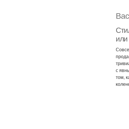
Вас
Сти
или
Совсе
прода
триви
с явн
том, 
колен