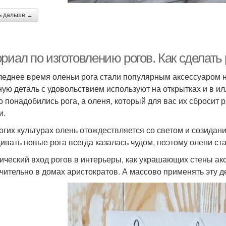
ь дальше →
риал по изготовлению рогов. Как сделать
леднее время оленьи рога стали популярным аксессуаром на
ную деталь с удовольствием используют на открытках и в ил
о понадобились рога, а оленя, который для вас их сбросит р
и.
огих культурах олень отождествляется со светом и созидан
ивать новые рога всегда казалась чудом, поэтому олени ст
ический вход рогов в интерьеры, как украшающих стены акс
чительно в домах аристократов. А массово применять эту д