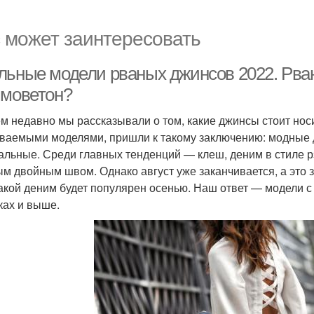
 может заинтересовать
льные модели рваных джинсов 2022. Рван
 моветон?
м недавно мы рассказывали о том, какие джинсы стоит нос
ваемыми моделями, пришли к такому заключению: модные дж
альные. Среди главных тенденций — клеш, деним в стиле р
ым двойным швом. Однако август уже заканчивается, а это 
какой деним будет популярен осенью. Наш ответ — модели 
ках и выше.