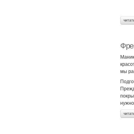
читат
Фре
Маник
красо
мы ра
Подго
Прежд
покры
нужно
читат