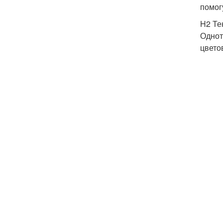
помог
H2 Те
Однот
цвето