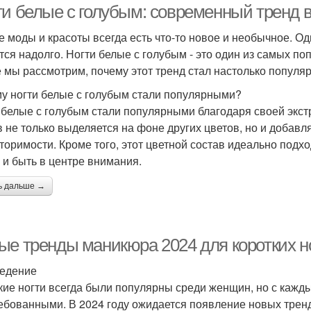
ти белые с голубым: современный тренд в
е моды и красоты всегда есть что-то новое и необычное. О
тся надолго. Ногти белые с голубым - это один из самых по
е мы рассмотрим, почему этот тренд стал настолько популя
у ногти белые с голубым стали популярными?
 белые с голубым стали популярными благодаря своей экстр
в не только выделяется на фоне других цветов, но и добав
торимости. Кроме того, этот цветной состав идеально подх
 и быть в центре внимания.
ь дальше →
ые тренды маникюра 2024 для коротких н
едение
кие ногти всегда были популярны среди женщин, но с кажд
ебованными. В 2024 году ожидается появление новых тренд