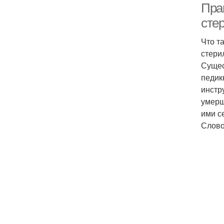
Пра
сте
Что т
стери
Сущес
педик
инстр
умерщ
ими с
Слово 