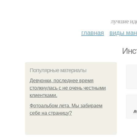
лучшие иде
главная
виды ма
Инс
Популярные материалы
Девчонки, последнее время
столкнулась с не очень честными
клиентками.
Фотоальбом лета. Мы забираем
д
себе на страницу?