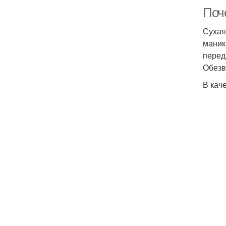
Поч
Сухая
маник
перед
Обезв
В кач