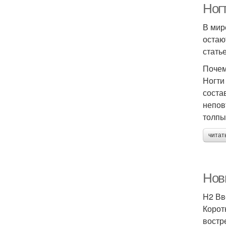
Ног
В мир
остаю
стать
Почем
Ногти
соста
непов
толпы
читат
Нов
H2 Вв
Корот
востр