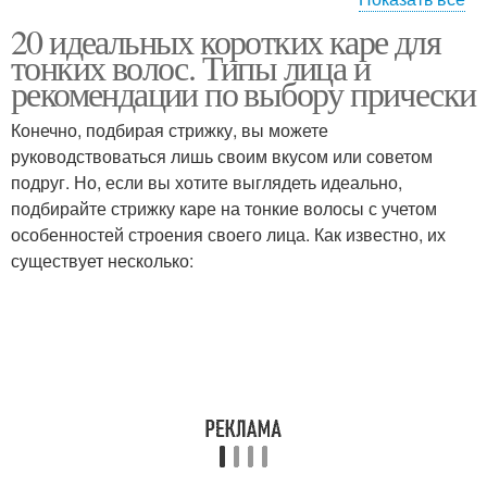
20 идеальных коротких каре для
Стрижки на тонкие
Каскадное каре
тонких волос. Типы лица и
волосы
рекомендации по выбору прически
Конечно, подбирая стрижку, вы можете
руководствоваться лишь своим вкусом или советом
Тонкие волосы
Волосы до и
подруг. Но, если вы хотите выглядеть идеально,
подбирайте стрижку каре на тонкие волосы с учетом
особенностей строения своего лица. Как известно, их
существует несколько:
Боб на тонкие волосы
Каре на редкие волосы
Негустые волосы