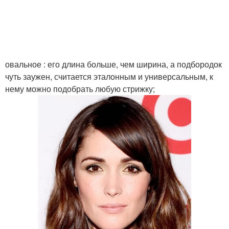
Удлиненное каре
Каре без укладки
Стрижки на средние
овальное : его длина больше, чем ширина, а подбородок
Французское каре
волосы
чуть заужен, считается эталонным и универсальным, к
нему можно подобрать любую стрижку;
Короткое каре
Объемное каре
Каре на короткие
Каре с челкой
волосы