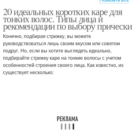
20 идеальных коротких каре для
Стрижки на тонкие
Каскадное каре
тонких волос. Типы лица и
волосы
рекомендации по выбору прически
Конечно, подбирая стрижку, вы можете
руководствоваться лишь своим вкусом или советом
Тонкие волосы
Волосы до и
подруг. Но, если вы хотите выглядеть идеально,
подбирайте стрижку каре на тонкие волосы с учетом
особенностей строения своего лица. Как известно, их
существует несколько:
Боб на тонкие волосы
Каре на редкие волосы
Негустые волосы
Каре без челки