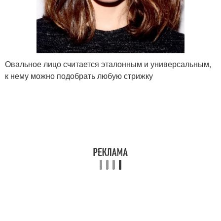
Красивое каре
Пышное каре
Каре с объемной
Каре с объемом
Овальное лицо считается эталонным и универсальным,
макушкой
к нему можно подобрать любую стрижку
Каре на средние
Каре на ножке
волосы
Боб на волнистые
Боб на средние волосы
волосы
Боб на густые волосы
Каре на удлинение