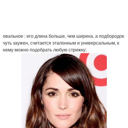
Каре без челки
Каре на ножке
Каре на средние
овальное : его длина больше, чем ширина, а подбородок
волосы
чуть заужен, считается эталонным и универсальным, к
нему можно подобрать любую стрижку;