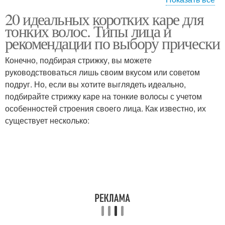
20 идеальных коротких каре для
Каре на короткие
Объемное каре
тонких волос. Типы лица и
волосы
рекомендации по выбору прически
Конечно, подбирая стрижку, вы можете
руководствоваться лишь своим вкусом или советом
Короткое каре
Каре с челкой
подруг. Но, если вы хотите выглядеть идеально,
подбирайте стрижку каре на тонкие волосы с учетом
особенностей строения своего лица. Как известно, их
существует несколько:
Красивое каре
Пышное каре
Каре с объемной
Каре с объемом
макушкой