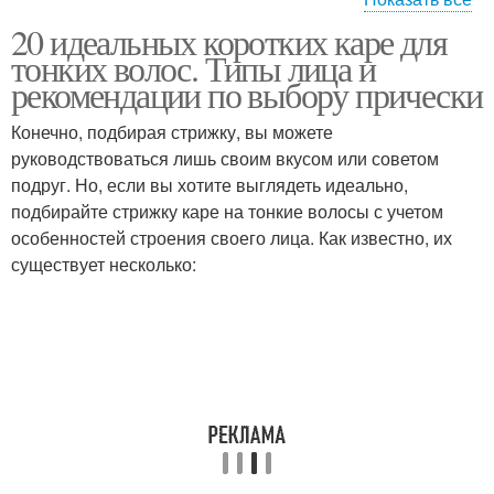
20 идеальных коротких каре для
Стрижки для тонких
Стрижки на тонкие
тонких волос. Типы лица и
волосы
волосы
рекомендации по выбору прически
Конечно, подбирая стрижку, вы можете
руководствоваться лишь своим вкусом или советом
Каскадное каре
Тонкие волосы
подруг. Но, если вы хотите выглядеть идеально,
подбирайте стрижку каре на тонкие волосы с учетом
особенностей строения своего лица. Как известно, их
существует несколько:
Волосы до и
Боб на тонкие волосы
Негустые волосы