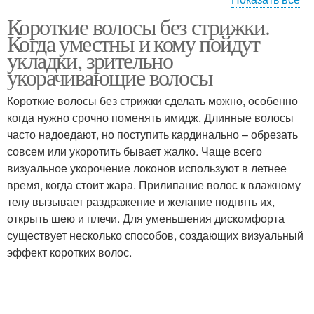
Короткие волосы без стрижки.
Фальшивое каре
Длинные волосы
Когда уместны и кому пойдут
укладки, зрительно
укорачивающие волосы
Короткие волосы без стрижки сделать можно, особенно
Тонкие волосы
Истощённые волосы
когда нужно срочно поменять имидж. Длинные волосы
часто надоедают, но поступить кардинально – обрезать
совсем или укоротить бывает жалко. Чаще всего
визуальное укорочение локонов используют в летнее
Волосы вместо
Здоровые волосы
время, когда стоит жара. Прилипание волос к влажному
длинных и
телу вызывает раздражение и желание поднять их,
открыть шею и плечи. Для уменьшения дискомфорта
существует несколько способов, создающих визуальный
эффект коротких волос.