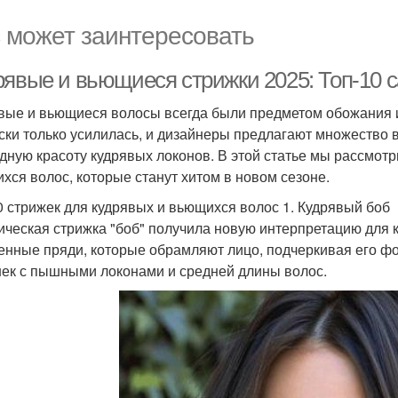
 может заинтересовать
рявые и вьющиеся стрижки 2025: Топ-10 
вые и вьющиеся волосы всегда были предметом обожания и 
ски только усилилась, и дизайнеры предлагают множество 
дную красоту кудрявых локонов. В этой статье мы рассмот
хся волос, которые станут хитом в новом сезоне.
0 стрижек для кудрявых и вьющихся волос 1. Кудрявый боб
ическая стрижка "боб" получила новую интерпретацию для 
енные пряди, которые обрамляют лицо, подчеркивая его фо
ек с пышными локонами и средней длины волос.