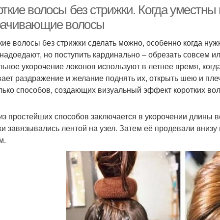
ткие волосы без стрижки. Когда уместны 
рачивающие волосы
кие волосы без стрижки сделать можно, особенно когда ну
 надоедают, но поступить кардинально – обрезать совсем и
льное укорочение локонов используют в летнее время, когд
ает раздражение и желание поднять их, открыть шею и пл
лько способов, создающих визуальный эффект коротких вол
из простейших способов заключается в укорочении длины 
ки завязывались лентой на узел. Затем её продевали внизу
м.