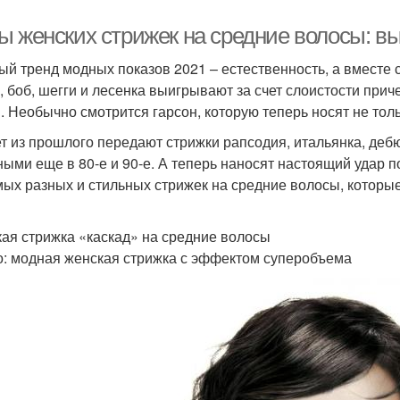
ы женских стрижек на средние волосы: вы
ый тренд модных показов 2021 – естественность, а вместе с
, боб, шегги и лесенка выигрывают за счет слоистости прич
. Необычно смотрится гарсон, которую теперь носят не толь
т из прошлого передают стрижки рапсодия, итальянка, дебю
ными еще в 80-е и 90-е. А теперь наносят настоящий удар 
мых разных и стильных стрижек на средние волосы, которы
ая стрижка «каскад» на средние волосы
о: модная женская стрижка с эффектом суперобъема