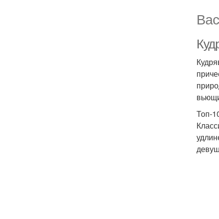
Вас
Куд
Кудря
приче
приро
вьющи
Топ-1
Класс
удлин
девуш