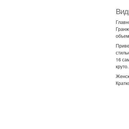
Вид
Главн
Гранж
объем
Приве
стиль
16 са
круто.
Женск
Кратк