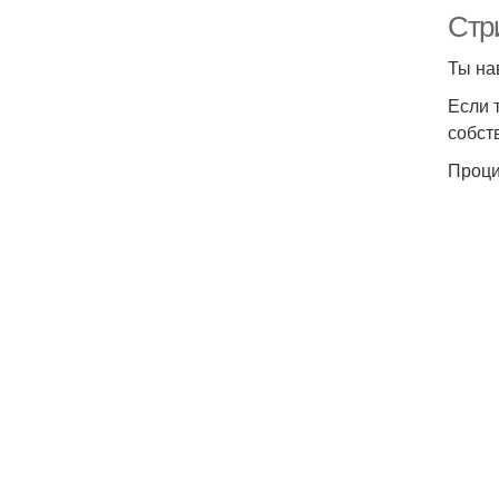
Стр
Ты на
Если 
собст
Проци