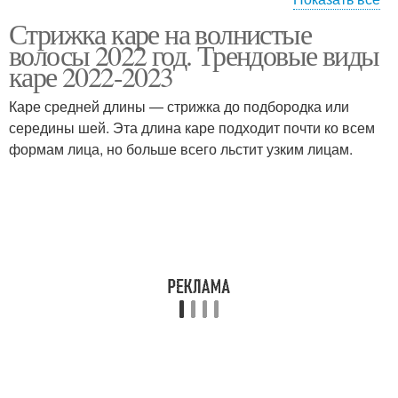
Стрижка каре на волнистые
Волосы без укладки
Вьющиеся волосы
волосы 2022 год. Трендовые виды
каре 2022-2023
Каре средней длины — стрижка до подбородка или
Стрижки для кудрявых
середины шей. Эта длина каре подходит почти ко всем
Волнистые волосы
волос
формам лица, но больше всего льстит узким лицам.
Стрижки для длинных
Волосы с фото
волос