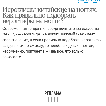
Иероглифы китайские на ногтях.
Маникюр с надписями
Элементы в маникюре
Как правильно подобрать
иероглифы на ногти?
Современная тенденция среди почитателей искусства
Маникюр с японскими
Фен шуй – иероглифы на ногтях. Каждый знак имеет
Японский маникюр
иероглифами
свое значение, и если правильно подобрать иероглифы,
разделяя их по смыслу, то подобный дизайн ногтей,
несомненно, притянет в жизнь все, что только
пожелаете.