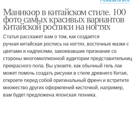
Маникюр в китайском стиле. 100
Маникюр с японской
Стихия для маникюра
фото самых красивых вариантов
тематикой
китайской росписи на ногтях
Статья расскажет вам о том, как создается
ручная китайская роспись на ногтях, восточные мазки с
Японский маникюр
Маникюр по фен
цветами и надписями, завоевавшие признание со
стороны многомиллионной аудитории представительниц
прекрасного пола. Вы узнаете, как обычный гель лак
может помочь создать рисунки в стиле древнего Китая,
Маникюр с японскими
Маникюр в японском
откроете перед собой оригинальный френч и встретите
иероглифами
стиле
множество других оформлений кисточкой, например,
вам будет предложена японская техника.
маникюр в домашних
Тенденции в маникюре
условиях