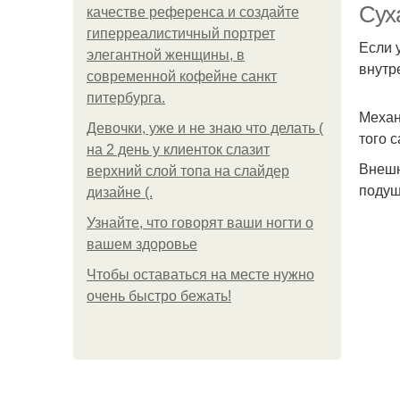
Сух
качестве референса и создайте
гиперреалистичный портрет
Если 
элегантной женщины, в
внутр
современной кофейне санкт
питербурга.
Механ
Девочки, уже и не знаю что делать (
того 
на 2 день у клиенток слазит
Внешн
верхний слой топа на слайдер
подуш
дизайне (.
Узнайте, что говорят ваши ногти о
вашем здоровье
Чтобы оставаться на месте нужно
очень быстро бежать!