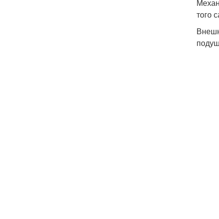
Механ
того 
Внешн
подуш