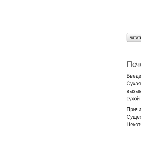
читат
Поче
Введ
Сухая
вызыв
сухой
Причи
Сущес
Некот