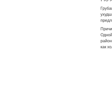
Груба
ухудш
предл
Причи
Одной
район
как хо