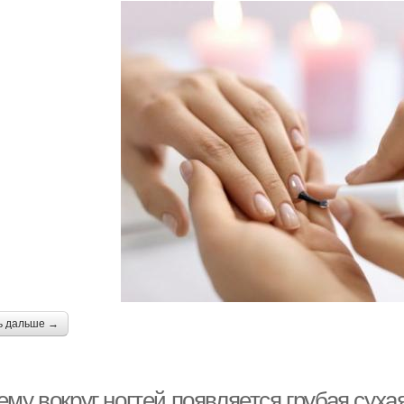
ь дальше →
му вокруг ногтей появляется грубая сух