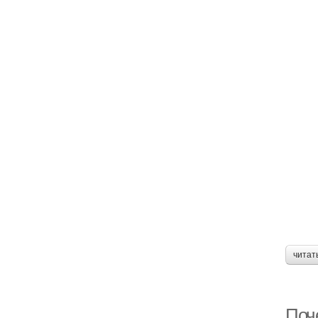
читат
Поче