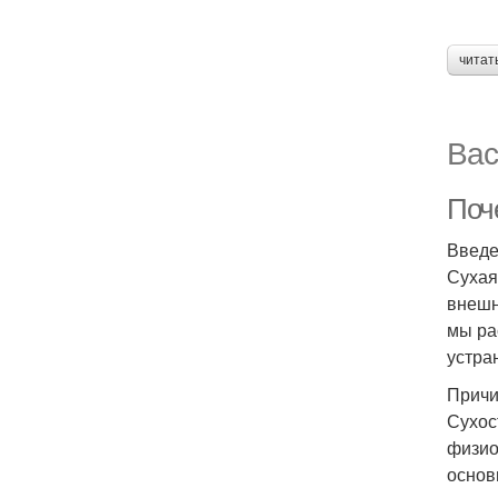
читат
Вас
Поч
Введ
Сухая
внешн
мы ра
устра
Причи
Сухос
физио
основ