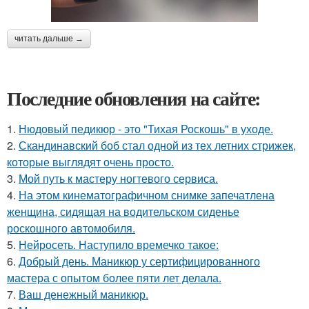
читать дальше →
Последние обновления на сайте:
1.
Нюдовый педикюр - это "Тихая Роскошь" в уходе.
2.
Скандинавский боб стал одной из тех летних стрижек,
которые выглядят очень просто.
3.
Мой путь к мастеру ногтевого сервиса.
4.
На этом кинематографичном снимке запечатлена
женщина, сидящая на водительском сиденье
роскошного автомобиля.
5.
Нейросеть. Наступило времечко такое:
6.
Добрый день. Маникюр у сертифицированного
мастера с опытом более пяти лет делала.
7.
Ваш денежный маникюр.