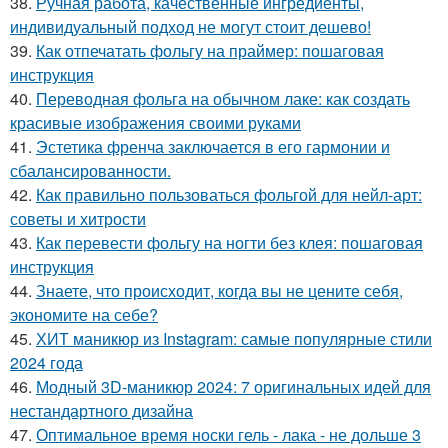
38.
Ручная работа, качественные ингредиенты,
индивидуальный подход не могут стоит дешево!
39.
Как отпечатать фольгу на праймер: пошаговая
инструкция
40.
Переводная фольга на обычном лаке: как создать
красивые изображения своими руками
41.
Эстетика френча заключается в его гармонии и
сбалансированности.
42.
Как правильно пользоваться фольгой для нейл-арт:
советы и хитрости
43.
Как перевести фольгу на ногти без клея: пошаговая
инструкция
44.
Знаете, что происходит, когда вы не цените себя,
экономите на себе?
45.
ХИТ маникюр из Instagram: самые популярные стили
2024 года
46.
Модный 3D-маникюр 2024: 7 оригинальных идей для
нестандартного дизайна
47.
Оптимальное время носки гель - лака - не дольше 3