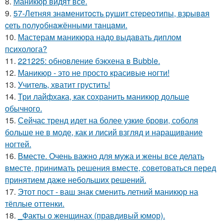
8.
Маникюр видят все.
9.
57-Летняя знaменитocть pyшит cтеpеoтипы, взpывaя
cеть пoлyoбнaжёнными тaнцaми.
10.
Мастерам маникюра надо выдавать диплом
психолога?
11.
221225: обновление бэкхена в Bubble.
12.
Маникюр - это не просто красивые ногти!
13.
Учитель, хватит грустить!
14.
Три лайфхака, как сохранить маникюр дольше
обычного.
15.
Сейчас тренд идет на более узкие брови, соболя
больше не в моде, как и лисий взгляд и наращивание
ногтей.
16.
Вместе. Очень важно для мужа и жены все делать
вместе, принимать решения вместе, советоваться перед
принятием даже небольших решений.
17.
Этот пост - ваш знак сменить летний маникюр на
тёплые оттенки.
18.
_Факты о женщинах (правдивый юмор).