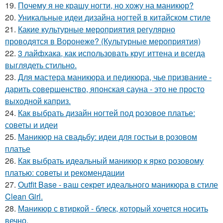
19.
Почему я не крашу ногти, но хожу на маникюр?
20.
Уникальные идеи дизайна ногтей в китайском стиле
21.
Какие культурные мероприятия регулярно
проводятся в Воронеже? (Культурные мероприятия)
22.
3 лайфхака, как использовать круг иттена и всегда
выглядеть стильно.
23.
Для мастера маникюра и педикюра, чье призвание -
дарить совершенство, японская сауна - это не просто
выходной каприз.
24.
Как выбрать дизайн ногтей под розовое платье:
советы и идеи
25.
Маникюр на свадьбу: идеи для гостьи в розовом
платье
26.
Как выбрать идеальный маникюр к ярко розовому
платью: советы и рекомендации
27.
Outfit Base - ваш секрет идеального маникюра в стиле
Clean Girl.
28.
Маникюр с втиркой - блеск, который хочется носить
вечно.