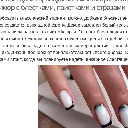
икюр с блестками, пайетками и стразами
образить классический вариант можно, добавив блески, пай
ке создается выкладной френч. Декор заменяет белый гель-л
ьзованием разных техник нейл арта. Оттенок блесток или с
ный выбор. Одинаково хорошо будет смотреться серебрист
а стоит выбирать для торжественных мероприятий – свадь
ника. Дизайн подчеркнет привлекательность всего образа. 
ками стоит, когда вы планируете надеть шикарное блестяще