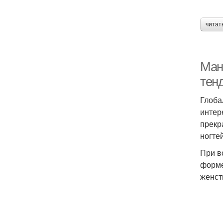
читат
Ман
тен
Глоба
интер
прекр
ногтей
При в
форме
женст