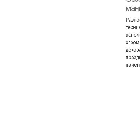
ман
Разно
техни
испол
огром
декор
празд
пайет