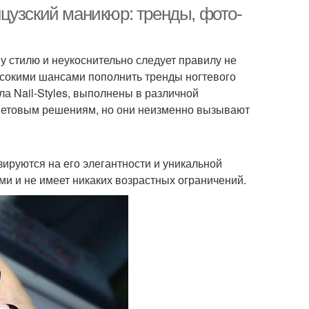
цузский маникюр: тренды, фото-
 стилю и неукоснительно следует правилу не
енч с рисунком
Яркий френч
ысокими шансами пополнить тренды ногтевого
а Nail-Styles, выполнены в различной
цветовым решениям, но они неизменно вызывают
адратная форма
Квадратные ноготки
ируются на его элегантности и уникальной
ми и не имеет никаких возрастных ограничений.