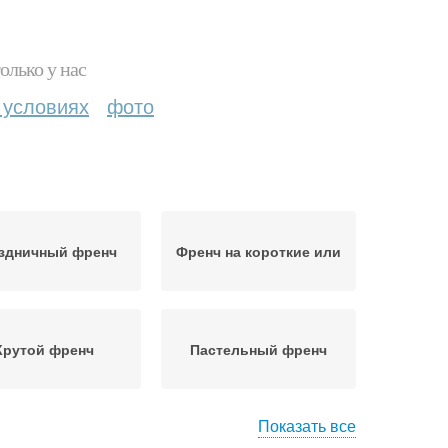
олько у нас
 условиях
фото
здничный френч
Френч на короткие или
Крутой френч
Пастельный френч
Показать все
енч с цветами
Контурный френч