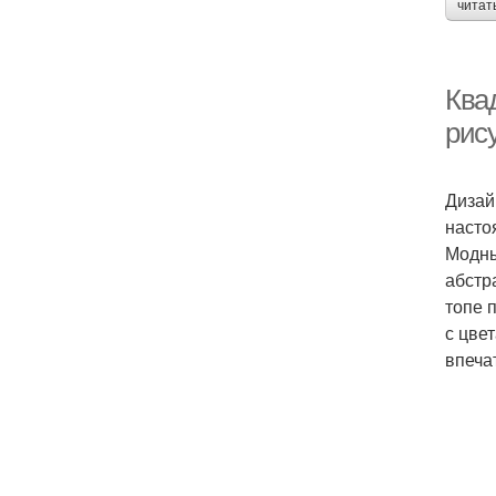
читат
Квад
рис
Дизай
насто
Модны
абстр
топе 
с цве
впеча