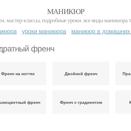
МАНИКЮР
и, мастер-классы, подробные уроки. все виды маникюра т
никюра
уроки маникюра
маникюр в домашних
дратный френч
Френч на ногтях
Двойной френч
Пра
азноцветный френч
Френч с градиентом
Светоотражающий
Двухцветный френч
Фр