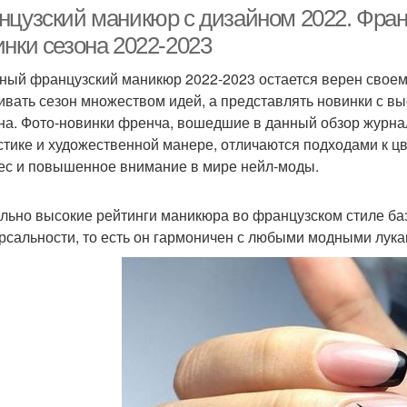
френч
нцузский маникюр с дизайном 2022. Фран
инки сезона 2022-2023
Френч с
ный французский маникюр 2022-2023 остается верен своему
Белый френч
Фр
жизнерадостным
ивать сезон множеством идей, а представлять новинки с в
дизайном
на. Фото-новинки френча, вошедшие в данный обзор журнал
стике и художественной манере, отличаются подходами к 
ес и повышенное внимание в мире нейл-моды.
Маникюр на квадратные
Свадебный френч
Кв
ногти
льно высокие рейтинги маникюра во французском стиле баз
рсальности, то есть он гармоничен с любыми модными лука
Френч с дизайном