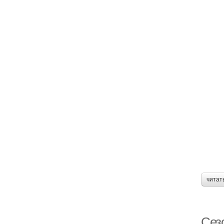
читат
Сез