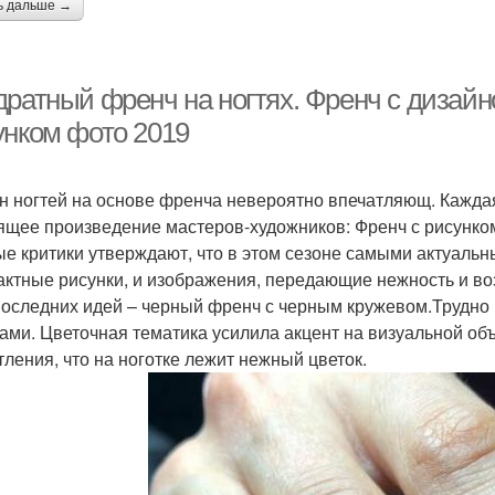
ь дальше →
ратный френч на ногтях. Френч с дизайно
унком фото 2019
н ногтей на основе френча невероятно впечатляющ. Кажда
ящее произведение мастеров-художников: Френч с рисунком
е критики утверждают, что в этом сезоне самыми актуальн
актные рисунки, и изображения, передающие нежность и воз
последних идей – черный френч с черным кружевом.Трудно 
тами. Цветочная тематика усилила акцент на визуальной о
тления, что на ноготке лежит нежный цветок.