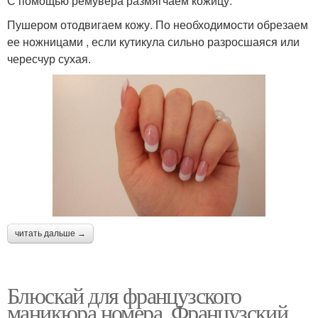
С помощью ремувера размягчаем кожицу.
Пушером отодвигаем кожу. По необходимости обрезаем
ее ножницами , если кутикула сильно разросшаяся или
чересчур сухая.
читать дальше →
Блюскай для французского
маникюра номера. Французский