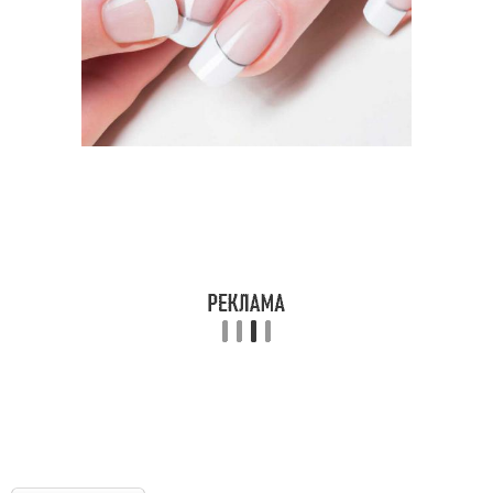
Цвета для
французского
Тенденции в маникюре
маникюра
Традиционный лак
Маникюр на ногтях
Лак для френча