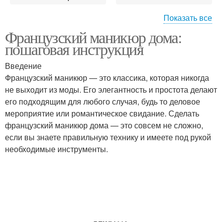
Показать все
Французский маникюр дома:
Маникюр без полосок
Качественные лаки
пошаговая инструкция
Введение
Французский маникюр — это классика, которая никогда
Способы с обычным
не выходит из моды. Его элегантность и простота делают
Маникюр без салона
лаком
его подходящим для любого случая, будь то деловое
мероприятие или романтическое свидание. Сделать
французский маникюр дома — это совсем не сложно,
если вы знаете правильную технику и имеете под рукой
Маникюр с
Обычный лак
необходимые инструменты.
использованием
Маникюр на длительное
Обычные лаки
время