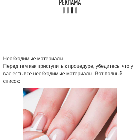
маникюр в домашних
Французский дизайн
условиях
Маникюр для ногтей
Маникюр с золотой
Необходимые материалы
Перед тем как приступить к процедуре, убедитесь, что у
вас есть все необходимые материалы. Вот полный
Маникюр с
список:
Маникюр с узором
декоративными
элементами
Маникюр на
Маникюр на
естественных ногтях
наращенных ногтях