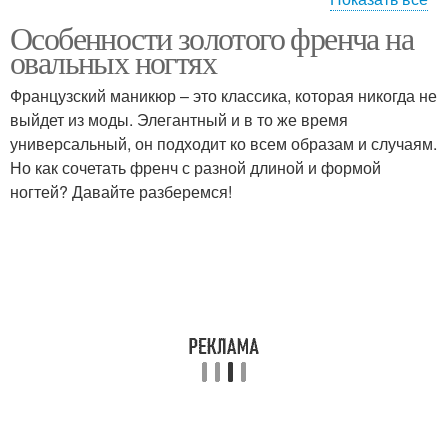
Особенности золотого френча на
Френч на длинные
Френч на миндаль
овальных ногтях
ногти
Французский маникюр – это классика, которая никогда не
выйдет из моды. Элегантный и в то же время
универсальный, он подходит ко всем образам и случаям.
Острый френч
Френч на ногтях
Но как сочетать френч с разной длиной и формой
ногтей? Давайте разберемся!
Френч от обычного
Френч на овальные
френча
ногти
Лак для французского
маникюра