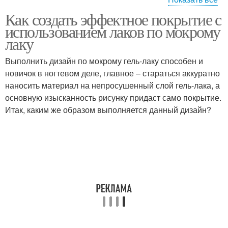
Как создать эффектное покрытие с
Матовый лак
Песочный лак
использованием лаков по мокрому
лаку
Выполнить дизайн по мокрому гель-лаку способен и
новичок в ногтевом деле, главное – стараться аккуратно
Ногти с лаками
Лак для получения
наносить материал на непросушенный слой гель-лака, а
основную изысканность рисунку придаст само покрытие.
Итак, каким же образом выполняется данный дизайн?
Лак для конкретного
Лак по мокрому лаку
образа