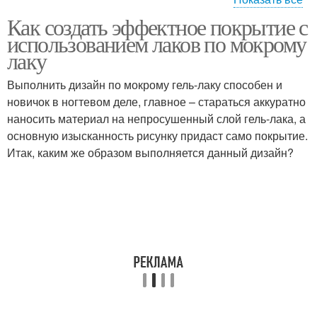
Как создать эффектное покрытие с
Перламутровый лак
Матовый лак
использованием лаков по мокрому
лаку
Выполнить дизайн по мокрому гель-лаку способен и
новичок в ногтевом деле, главное – стараться аккуратно
Песочный лак
Ногти с лаками
наносить материал на непросушенный слой гель-лака, а
основную изысканность рисунку придаст само покрытие.
Итак, каким же образом выполняется данный дизайн?
Лак для конкретного
Лак по мокрому лаку
образа