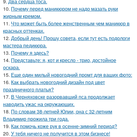
9.
Два сердца тоса.
10.
Почему перед маникюром не надо мазать руки
жирным кремом.
11.
Что может быть более женственным чем маникюр в
красных оттенках.
12.
Добрый день! Прошу совета, если тут есть подологи
мастера педикюра.
13.
Почему я здесь?
14.
Представьте: я, кот и кресло - трио, достойное
оскара.
15.
Еще один милый новогодний промт для ваших фото:
16.
Как выбрать новогодний дизайн под цвет
праздничного платья?
17.
В Черняховске разорвавший пса продолжает
наводить ужас на окружающих.
18.
По словам 38-летней Юлии, она с 32-летним
Владимир прожила три года.
19.
Как помочь коже рук в осенне-зимний период?
20.
У тебя ничего не получится в этом бизнесе!