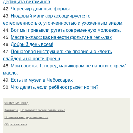
дефицита витаминов
42.
Чересчур длинные формы ….
43.
Нюдовый маникюр ассоциируется с
естественностью, утонченностью и ухоженным видом.
44.
Вот мы привыкли ругать современную молодежь.
45.
Мастер-класс: как нанести фольгу на гель-лак
46.
Добрый день всем!
47.
Пошаговая инструкция: как правильно клеить
слайдеры на ногти френч
48.
Мои советы: 1. перед маникюром не наносите крем/
масло.
49.
Есть ли музеи в Чебоксарах
50.
Что делать, если ребёнок грызёт ногти?
© 2026 Маникюр
Контакты
Пользовательское соглашение
Политика конфидециальности
Обратная связь