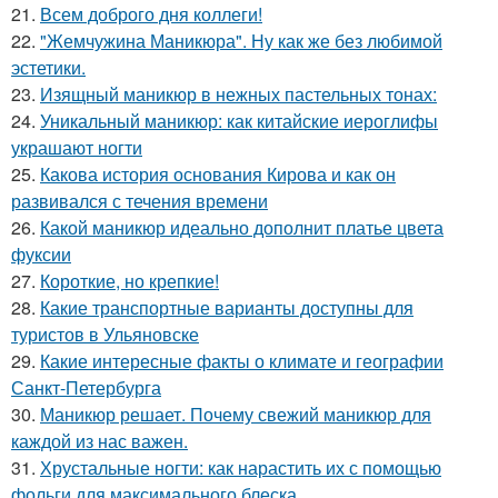
21.
Всем доброго дня коллеги!
22.
"Жемчужина Маникюра". Ну как же без любимой
эстетики.
23.
Изящный маникюр в нежных пастельных тонах:
24.
Уникальный маникюр: как китайские иероглифы
украшают ногти
25.
Какова история основания Кирова и как он
развивался с течения времени
26.
Какой маникюр идеально дополнит платье цвета
фуксии
27.
Короткие, но крепкие!
28.
Какие транспортные варианты доступны для
туристов в Ульяновске
29.
Какие интересные факты о климате и географии
Санкт-Петербурга
30.
Маникюр решает. Почему свежий маникюр для
каждой из нас важен.
31.
Хрустальные ногти: как нарастить их с помощью
фольги для максимального блеска