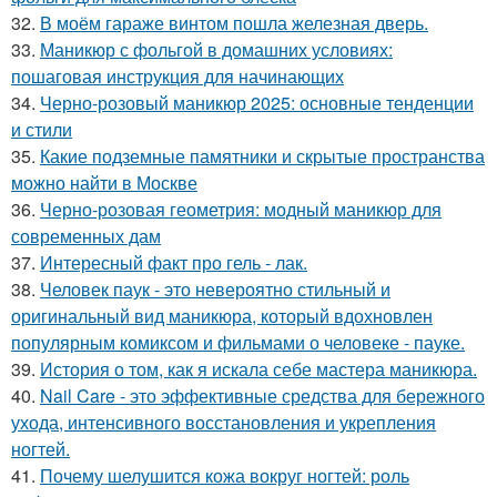
32.
В моём гараже винтом пошла железная дверь.
33.
Маникюр с фольгой в домашних условиях:
пошаговая инструкция для начинающих
34.
Черно-розовый маникюр 2025: основные тенденции
и стили
35.
Какие подземные памятники и скрытые пространства
можно найти в Москве
36.
Черно-розовая геометрия: модный маникюр для
современных дам
37.
Интересный факт про гель - лак.
38.
Человек паук - это невероятно стильный и
оригинальный вид маникюра, который вдохновлен
популярным комиксом и фильмами о человеке - пауке.
39.
История о том, как я искала себе мастера маникюра.
40.
Nail Care - это эффективные средства для бережного
ухода, интенсивного восстановления и укрепления
ногтей.
41.
Почему шелушится кожа вокруг ногтей: роль