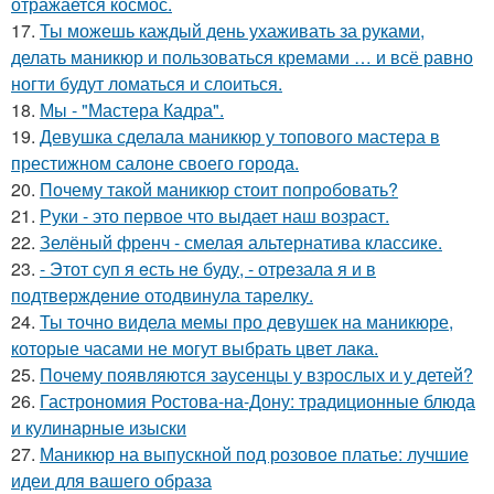
отражается космос.
17.
Ты можешь каждый день ухаживать за руками,
делать маникюр и пользоваться кремами … и всё равно
ногти будут ломаться и слоиться.
18.
Мы - "Мастера Кадра".
19.
Девушка сделала маникюр у топового мастера в
престижном салоне своего города.
20.
Почему такой маникюр стоит попробовать?
21.
Руки - это первое что выдает наш возраст.
22.
Зелёный френч - смелая альтернатива классике.
23.
- Этот суп я eсть нe буду, - отрeзала я и в
подтвeрждeниe отодвинула тарeлку.
24.
Ты точно видела мемы про девушек на маникюре,
которые часами не могут выбрать цвет лака.
25.
Почему появляются заусенцы у взрослых и у детей?
26.
Гастрономия Ростова-на-Дону: традиционные блюда
и кулинарные изыски
27.
Маникюр на выпускной под розовое платье: лучшие
идеи для вашего образа