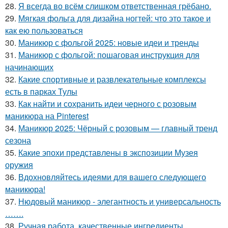
28.
Я всегда во всём слишком ответственная грёбано.
29.
Мягкая фольга для дизайна ногтей: что это такое и
как ею пользоваться
30.
Маникюр с фольгой 2025: новые идеи и тренды
31.
Маникюр с фольгой: пошаговая инструкция для
начинающих
32.
Какие спортивные и развлекательные комплексы
есть в парках Тулы
33.
Как найти и сохранить идеи черного с розовым
маникюра на Pinterest
34.
Маникюр 2025: Чёрный с розовым — главный тренд
сезона
35.
Какие эпохи представлены в экспозиции Музея
оружия
36.
Вдохновляйтесь идеями для вашего следующего
маникюра!
37.
Нюдовый маникюр - элегантность и универсальность
…….
38.
Ручная работа, качественные ингредиенты,