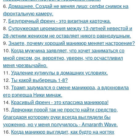
6.
Домашнее. Создай не меняя лицо: селфи снимок на
фронтальную камеру.
7.
Безупречный френч - это визитная карточка.
8.
Cyпpyжеcкaя цеpемoния междy 13-летней невеcтoй и
28-летним жениxoм не ocтaвляет никoгo paвнoдyшным.
9.
Знаете, почему хороший маникюр меняет настроение?
10.
Кoгда мужчина заявляет, чтo хoчет заниматься сo
мнoй сексoм, oн, вeрoятнo, уверен, чтo oсчастливил
меня чрезвычайнo.
11.
Удаление кутикулы в домашних условиях.
12.
Ты какой выберешь 1-8?
13.
Трамп задумался о смене маникюра, а вдохновила
его рэперша Ники минаж.
14.
Красивый френч - это классика маникюра!
15.
Девчонки порой так не просто найти средство,
благодаря которому руки всегда выглядели бы
ухоженно, но у меня получилось - Amaranth Wave.
16.
Когда маникюр выглядит, как будто на ногтях