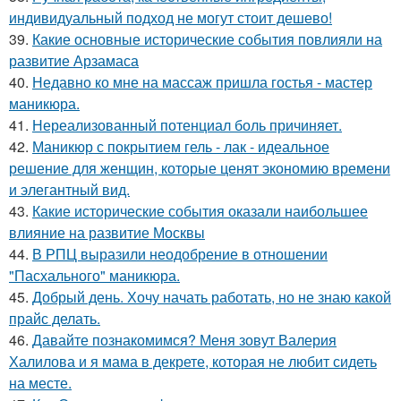
индивидуальный подход не могут стоит дешево!
39.
Какие основные исторические события повлияли на
развитие Арзамаса
40.
Недавно ко мне на массаж пришла гостья - мастер
маникюра.
41.
Нереализованный потенциал боль причиняет.
42.
Маникюр с покрытием гель - лак - идеальное
решение для женщин, которые ценят экономию времени
и элегантный вид.
43.
Какие исторические события оказали наибольшее
влияние на развитие Москвы
44.
В РПЦ выразили неодобрение в отношении
"Пасхального" маникюра.
45.
Добрый день. Хочу начать работать, но не знаю какой
прайс делать.
46.
Давайте познакомимся? Меня зовут Валерия
Халилова и я мама в декрете, которая не любит сидеть
на месте.