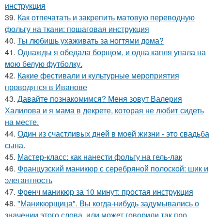
инструкция
39.
Как отпечатать и закрепить матовую переводную
фольгу на ткани: пошаговая инструкция
40.
Ты любишь ухаживать за ногтями дома?
41.
Однажды я обедала борщом, и одна капля упала на
мою белую футболку.
42.
Какие фестивали и культурные мероприятия
проводятся в Иванове
43.
Давайте познакомимся? Меня зовут Валерия
Халилова и я мама в декрете, которая не любит сидеть
на месте.
44.
Один из счастливых дней в моей жизни - это свадьба
сына.
45.
Мастер-класс: как нанести фольгу на гель-лак
46.
Французский маникюр с серебряной полоской: шик и
элегантность
47.
Френч маникюр за 10 минут: простая инструкция
48.
"Маникюрщица". Вы когда-нибудь задумывались о
значении этого слова, или может говорили так про