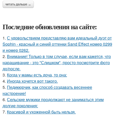
читать дальше →
Последние обновления на сайте:
1.
С удовольствием представляю вам идеальный дуэт от
Sophin - красный и синий оттенки Sand Effect номер 0299
и номер 0262.
2.
Внимание! Только в том случае, если вам кажется, что
наращивание - это "Слишком", просто посмотрите фото
до/после.
3.
Когда у мамы есть доча, то она:
4.
Иногда хочется вот такого.
5.
Педикюрчик, как способ создавать весеннее
настроение!
6.
Сельские мужики продолжают не заниматься этим
долгие поколения:
7.
Красивой и ухожeнной быть нeльзя.