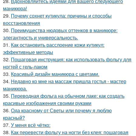
28.
Вдохновляйтесь идеями для вашего следующего
маникюра!
29.
Почему сохнет кутикула: причины и способы
восстановления
30.
Преимущества нюдовых оттенков в маникюре:
элегантность и универсальность.
31.
Как остановить расслоение кожи кутикул:
эффективные методы
32.
Пошаговая инструкция: как использовать фольгу для
ногтей с гель-лаком
33.
Красивый дизайн маникюра с цветами.
34.
Недавно ко мне на массаж пришла гостья - мастер
маникюра.
35.
Переводная фольга на обычном лаке: как создать
красивые изображения своими руками
36.
Ода красному от Светы или почему я люблю
красный?
37.
У меня всё чётко:
38.
Как перевести фольгу на ногти без клея: пошаговая