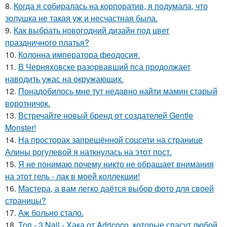
8.
Когда я собиралась на корпоратив, я подумала, что
золушка не такая уж и несчастная была.
9.
Как выбрать новогодний дизайн под цвет
праздничного платья?
10.
Колонна императора феодосия.
11.
В Черняховске разорвавший пса продолжает
наводить ужас на окружающих.
12.
Понадобилось мне тут недавно найти мамин старый
воротничок.
13.
Встречайте новый бренд от создателей Gentle
Monster!
14.
На просторах запрещённой соцсети на странице
Алины рогулевой я наткнулась на этот пост.
15.
Я не понимаю почему никто не обращает внимания
на этот гель - лак в моей коллекции!
16.
Мастера, а вам легко даётся выбор фото для своей
страницы?
17.
Аж больно стало.
18.
Топ - 3 Nail - Хака от Adricoco, которые спасут любой