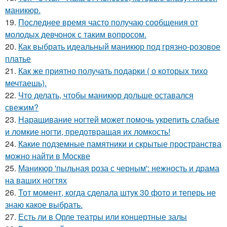
маникюр.
19.
Последнее время часто получаю сообщения от
молодых девчонок с таким вопросом.
20.
Как выбрать идеальный маникюр под грязно-розовое
платье
21.
Как же приятно получать подарки ( о которых тихо
мечтаешь).
22.
Что делать, чтобы маникюр дольше оставался
свежим?
23.
Наращивание ногтей может помочь укрепить слабые
и ломкие ногти, предотвращая их ломкость!
24.
Какие подземные памятники и скрытые пространства
можно найти в Москве
25.
Маникюр 'пыльная роза с черным': нежность и драма
на ваших ногтях
26.
Тот момент, когда сделала штук 30 фото и теперь не
знаю какое выбрать.
27.
Есть ли в Орле театры или концертные залы