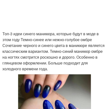
маникюр на короткие
Стильный маникюр
ногти
Топ-3 идеи синего маникюра, которые будут в моде в
Белым на коротких
этом году Темно-синее или нежно-голубое омбре
Ногти для маникюра
ногтях
Сочетание черного и синего цвета в маникюре является
классическим вариантом. Темно-синий маникюр омбре
на ногтях смотрится роскошно и дорого. Особенно в
глянцевом оформлении. Больше подходит для
Голый маникюр
Белым для маникюра
холодного времени года.
Ногти с гель-лаком