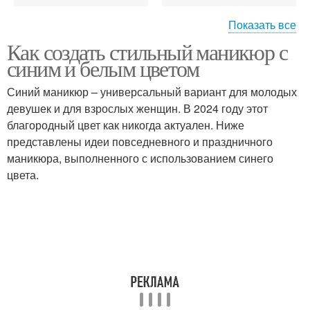
Показать все
Как создать стильный маникюр с
Цветы на ногтях
Лак для маникюра
синим и белым цветом
Синий маникюр – универсальный вариант для молодых
девушек и для взрослых женщин. В 2024 году этот
благородный цвет как никогда актуален. Ниже
Лаки для ногтей
Маникюр с белым
представлены идеи повседневного и праздничного
маникюра, выполненного с использованием синего
цвета.
Маникюр в синем цвете
Бело-синие ногти
Идеи для стильного
Декор в маникюре
маникюра