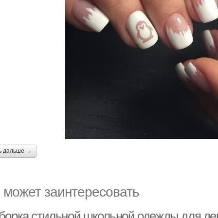
ь дальше →
 может заинтересовать
борка стильной школьной одежды для де