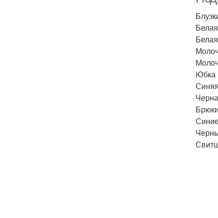
Блузк
Белая
Белая
Молоч
Молоч
Юбка 
Синяя
Черна
Брюки
Синие
Черны
Свитш