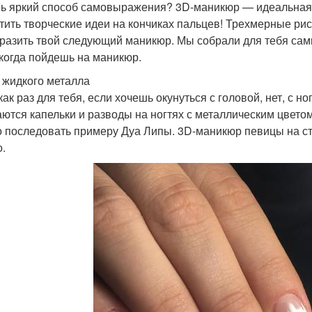
 яркий способ самовыражения? 3D-маникюр — идеальная в
тить творческие идеи на кончиках пальцев! Трехмерные рису
разить твой следующий маникюр. Мы собрали для тебя самы
 когда пойдешь на маникюр.
 жидкого металла
ак раз для тебя, если хочешь окунуться с головой, нет, с н
аются капельки и разводы на ногтях с металлическим цвето
 последовать примеру Дуа Липы. 3D-маникюр певицы на сто 
о.