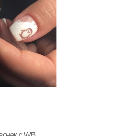
вочек с WB.