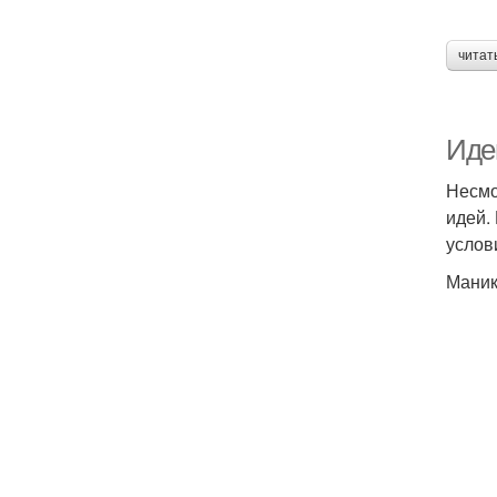
читат
Иде
Несмо
идей.
услов
Маник