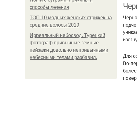
м
Чер
способы лечения
Черно
ТОП-10 модных женских стрижек на
подче
средние волосы 2019
Б
уника
Ирреальный небосвод. Турецкий
изогн
фотограф привычные земные
пейзажи довольно непривычными
Для с
небесными телами разбавил.
М
Во-пе
более
повер