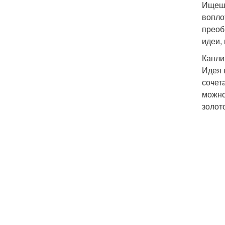
Ищешь
вопло
преоб
идеи,
Капли
Идея к
сочет
можно
золот