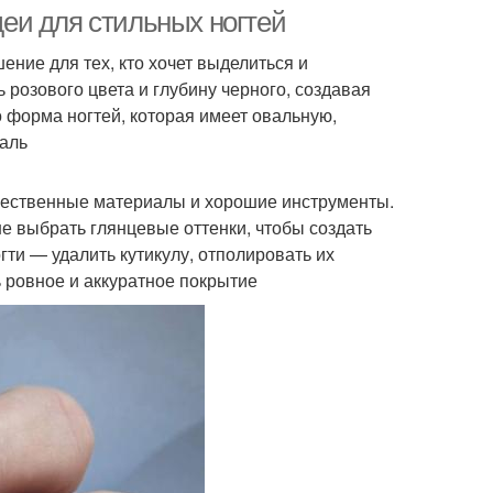
ногти
еи для стильных ногтей
ение для тех, кто хочет выделиться и
 розового цвета и глубину черного, создавая
икюр с кошачьим
Бордовый маникюр
 форма ногтей, которая имеет овальную,
глазом
аль
чественные материалы и хорошие инструменты.
е выбрать глянцевые оттенки, чтобы создать
ти — удалить кутикулу, отполировать их
 ровное и аккуратное покрытие