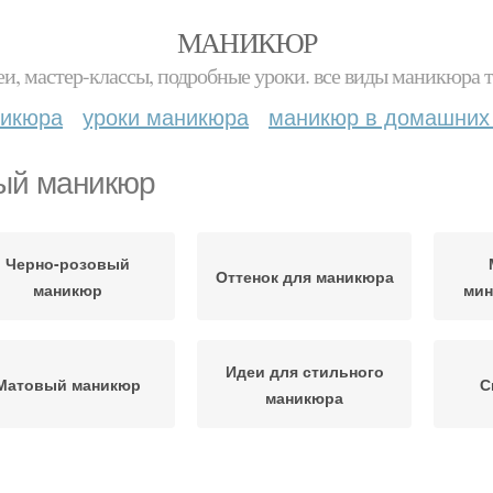
МАНИКЮР
и, мастер-классы, подробные уроки. все виды маникюра т
никюра
уроки маникюра
маникюр в домашних
ый маникюр
Черно-розовый
Оттенок для маникюра
маникюр
мин
Идеи для стильного
Матовый маникюр
С
маникюра
Маникюр на
мани
Стильный маникюр