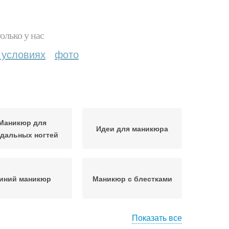
олько у нас
 условиях
фото
Маникюр для
Идеи для маникюра
дальных ногтей
иний маникюр
Маникюр с блестками
Показать все
кюр на короткие
Ногти для маникюра