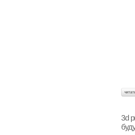
читат
3d р
буду