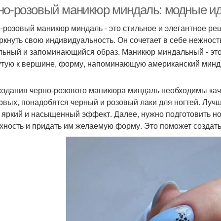
индальных ногтях
но-розовый маникюр миндаль: модные ид
-розовый маникюр миндаль - это стильное и элегантное реш
ркнуть свою индивидуальность. Он сочетает в себе нежность
Ман
елым для маникюра
Жемчужный маникюр
льный и запоминающийся образ. Маникюр миндальный - это
утую к вершине, форму, напоминающую американский минд
оздания черно-розового маникюра миндаль необходимы ка
аникюр с эффектом
Маникюр с помощью
рвых, понадобятся черный и розовый лаки для ногтей. Лучш
 яркий и насыщенный эффект. Далее, нужно подготовить ног
хность и придать им желаемую форму. Это поможет создать