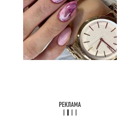
лунный маникюр
Маникюр с цветами
Маникюр в бежевом
Матовый маникюр
цвете
Маникюр в разных
Ногти с лепкой
техниках
Объемная лепка
Лепка на ногтях
Романтичный маникюр