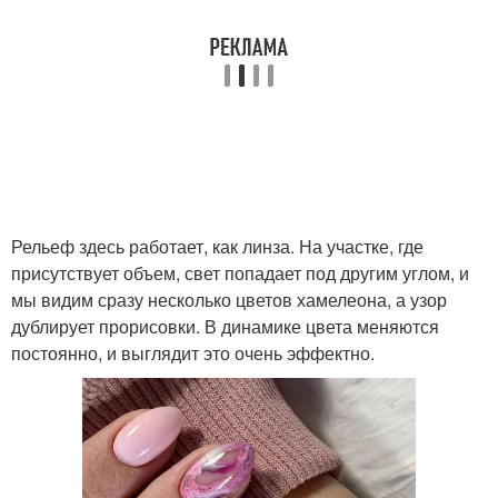
французский маникюр
белый маникюр
Шикарный маникюр
модный маникюр
Рельеф здесь работает, как линза. На участке, где
Маникюр с бежевым
Маникюр с камнями
присутствует объем, свет попадает под другим углом, и
лаком
мы видим сразу несколько цветов хамелеона, а узор
дублирует прорисовки. В динамике цвета меняются
постоянно, и выглядит это очень эффектно.
Бежевый маникюр
Маникюр с рисунком