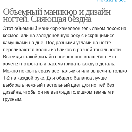
Объемный маникюр и дизайн
красивый маникюр
Акриловая лепка
ногтей. Сияющая бездна
Этот объемный маникюр-хамелеон гель лаком похож на
космос или на заледеневшую реку с искрящимися
Красно-черно-белый
Узоры в красно-черно-
камушками на дне. Под разными углами на ногте
маникюр
белом маникюре
переливаются волны из бликов в разной тональности.
Выглядит такой дизайн совершенно волшебно. Его
хочется потрогать и рассматривать каждую деталь.
Можно покрыть сразу все пальчики или выделить только
Маникюр с золотом
Маникюр на коротких и
1-2 на каждой руке. Для общего баланса лучше
выбирать нежный пастельный цвет для ногтей без
дизайна, чтобы он не выглядел слишком темным и
грузным.
Маникюр с наклейками
Маникюр со стразами