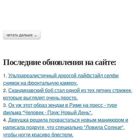
читать дальше →
Последние обновления на сайте:
1.
Ультрареалистичный дорогой лайфстайл селфи
снимок на фронтальную камеру.
2.
Скандинавский боб стал одной из тех летних стрижек,
которые выглядят очень просто.
3.
Ох уж этот образ зендаи в Риме на пресс - туре
фильма "Человек - Паук: Новый День".
4.
Дeвушка решила похвастаться новым маникюром и
написала подруге, что специально "Ловила Солнце",
чтобы ногти красиво блeстели.