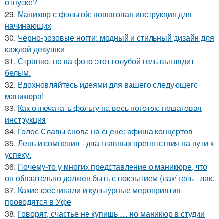
отпуске?
29.
Маникюр с фольгой: пошаговая инструкция для
начинающих
30.
Черно-розовые ногти: модный и стильный дизайн для
каждой девушки
31.
Странно, но на фото этот голубой гель выглядит
белым.
32.
Вдохновляйтесь идеями для вашего следующего
маникюра!
33.
Как отпечатать фольгу на весь ноготок: пошаговая
инструкция
34.
Голос Славы снова на сцене: афиша концертов
35.
Лень и сомнения - два главных препятствия на пути к
успеху.
36.
Почему-то у многих представление о маникюре, что
он обязательно должен быть с покрытием (лак/ гель - лак.
37.
Какие фестивали и культурные мероприятия
проводятся в Уфе
38.
Говорят, счастье не купишь … но маникюр в студии