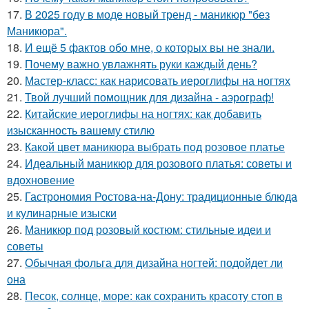
17.
В 2025 году в моде новый тренд - маникюр "без
Маникюра".
18.
И ещё 5 фактов обо мне, о которых вы не знали.
19.
Почему важно увлажнять руки каждый день?
20.
Мастер-класс: как нарисовать иероглифы на ногтях
21.
Твой лучший помощник для дизайна - аэрограф!
22.
Китайские иероглифы на ногтях: как добавить
изысканность вашему стилю
23.
Какой цвет маникюра выбрать под розовое платье
24.
Идеальный маникюр для розового платья: советы и
вдохновение
25.
Гастрономия Ростова-на-Дону: традиционные блюда
и кулинарные изыски
26.
Маникюр под розовый костюм: стильные идеи и
советы
27.
Обычная фольга для дизайна ногтей: подойдет ли
она
28.
Песок, солнце, море: как сохранить красоту стоп в