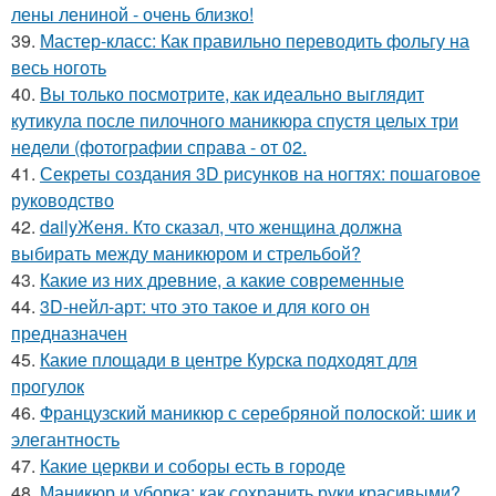
лены лениной - очень близко!
39.
Мастер-класс: Как правильно переводить фольгу на
весь ноготь
40.
Вы только посмотрите, как идеально выглядит
кутикула после пилочного маникюра спустя целых три
недели (фотографии справа - от 02.
41.
Секреты создания 3D рисунков на ногтях: пошаговое
руководство
42.
dailyЖеня. Кто сказал, что женщина должна
выбирать между маникюром и стрельбой?
43.
Какие из них древние, а какие современные
44.
3D-нейл-арт: что это такое и для кого он
предназначен
45.
Какие площади в центре Курска подходят для
прогулок
46.
Французский маникюр с серебряной полоской: шик и
элегантность
47.
Какие церкви и соборы есть в городе
48.
Маникюр и уборка: как сохранить руки красивыми?