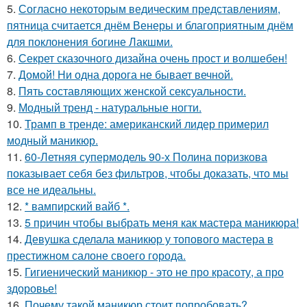
5.
Согласно некоторым ведическим представлениям,
пятница считается днём Венеры и благоприятным днём
для поклонения богине Лакшми.
6.
Секрет сказочного дизайна очень прост и волшебен!
7.
Домой! Ни одна дорога не бывает вечной.
8.
Пять составляющих женской сексуальности.
9.
Модный тренд - натуральные ногти.
10.
Трамп в тренде: американский лидер примерил
модный маникюр.
11.
60-Летняя супермодель 90-х Полина поризкова
показывает себя без фильтров, чтобы доказать, что мы
все не идеальны.
12.
* вампирский вайб *.
13.
5 причин чтобы выбрать меня как мастера маникюра!
14.
Девушка сделала маникюр у топового мастера в
престижном салоне своего города.
15.
Гигиенический маникюр - это не про красоту, а про
здоровье!
16.
Почему такой маникюр стоит попробовать?