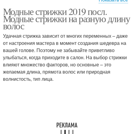
Модные стрижки 2019 посл.
Прическа для красных
Модная асимметрия
Модные стрижки на разную длину
волос
Удачная стрижка зависит от многих переменных – даже
Прически для
от настроения мастера в момент создания шедевра на
блондинок
вашей голове. Поэтому не забывайте приветливо
улыбаться, когда приходите в салон. На выбор стрижки
влияют множество факторов, но основные – это
желаемая длина, прямота волос или природная
волнистость, тип лица.