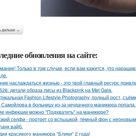
ь дальше →
ледние обновления на сайте:
мание! Только в том случае, если вам кажется, что наращи
сле.
ние наслаждаться жизнью - это твой главный ресурс привл
526: детали образа лисы из Blackpink на Met Gala.
тикальная Fashion Lifestyle Photography, полный рост, съёмк
 Самойлова в больницу из-за неудачного маникюра попала.
ие инфекции можно "Подхватить" на маникюре?
зкий селфи - портрет со вспышкой, тёмный фон с неоновым
панк вайб.
дии красивого маникюра "Блики" 2 года!