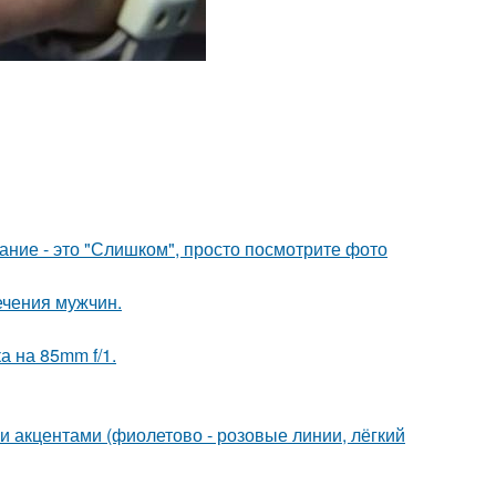
вание - это "Слишком", просто посмотрите фото
ечения мужчин.
а на 85mm f/1.
и акцентами (фиолетово - розовые линии, лёгкий