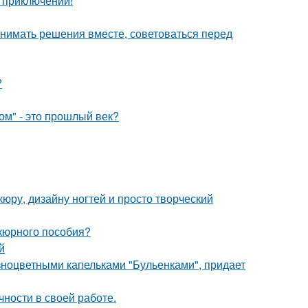
х приключений!
инимать решения вместе, советоваться перед
?
ом" - это прошлый век?
юру, дизайну ногтей и просто творческий
икюрного пособия?
й
ноцветными капельками "Бульенками", придает
чности в своей работе.