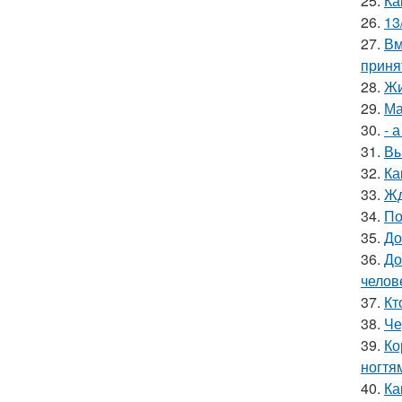
25.
Ка
26.
13
27.
Вм
приня
28.
Жи
29.
Ма
30.
- 
31.
Вы
32.
Ка
33.
Жд
34.
По
35.
До
36.
До
челов
37.
Кт
38.
Че
39.
Ко
ногтя
40.
Ка