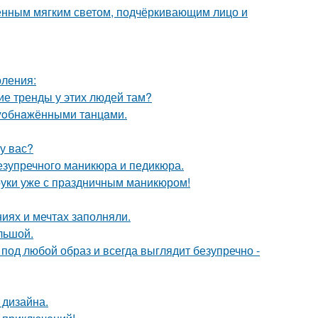
енным мягким светом, подчёркивающим лицо и
оления:
кие тренды у этих людей там?
лyoбнaжёнными тaнцaми.
 у вас?
безупречного маникюра и педикюра.
а руки уже с праздничным маникюром!
иях и мечтах заполняли.
ольшой.
 под любой образ и всегда выглядит безупречно -
 дизайна.