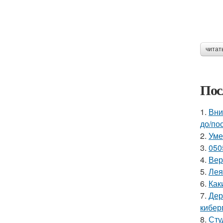
читат
Пос
1.
Вни
до/по
2.
Уме
3.
050
4.
Вер
5.
Лея
6.
Как
7.
Дер
кибер
8.
Сту