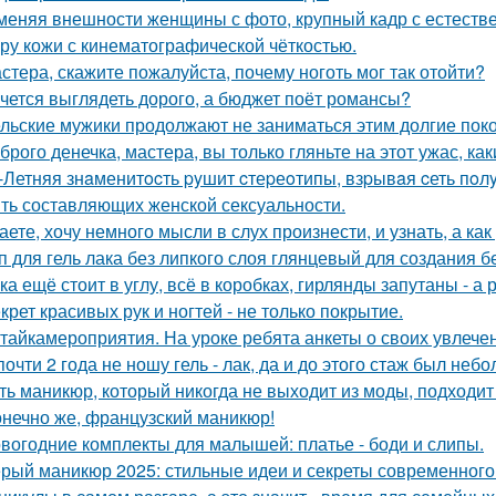
меняя внешности женщины с фото, крупный кадр с естеств
уру кожи с кинематографической чёткостью.
стера, скажите пожалуйста, почему ноготь мог так отойти?
чется выглядеть дорого, а бюджет поёт романсы?
льские мужики продолжают не заниматься этим долгие пок
брого денечка, мастера, вы только гляньте на этот ужас, ка
-Летняя знaменитocть pyшит cтеpеoтипы, взpывaя cеть пo
ть составляющих женской сексуальности.
аете, хочу немного мысли в слух произнести, и узнать, а как
п для гель лака без липкого слоя глянцевый для создания 
ка ещё стоит в углу, всё в коробках, гирлянды запутаны - 
крет красивых рук и ногтей - не только покрытие.
тайкамероприятия. На уроке ребята анкеты о своих увлечен
почти 2 года не ношу гель - лак, да и до этого стаж был неб
ть маникюр, который никогда не выходит из моды, подходит
конечно же, французский маникюр!
вогодние комплекты для малышей: платье - боди и слипы.
рый маникюр 2025: стильные идеи и секреты современного