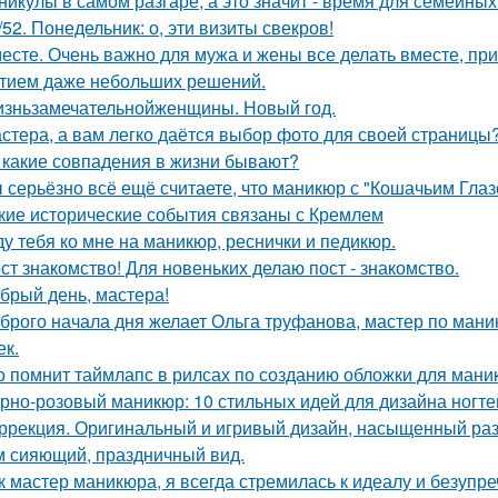
никулы в самом разгаре, а это значит - время для семейны
/52. Понедельник: о, эти визиты свекров!
есте. Очень важно для мужа и жены все делать вместе, пр
тием даже небольших решений.
зньзамечательнойженщины. Новый год.
стера, а вам легко даётся выбор фото для своей страницы
а какие совпадения в жизни бывают?
 серьёзно всё ещё считаете, что маникюр с "Кошачьим Глаз
кие исторические события связаны с Кремлем
у тебя ко мне на маникюр, реснички и педикюр.
ст знакомство! Для новеньких делаю пост - знакомство.
брый день, мастера!
брого начала дня желает Ольга труфанова, мастер по маник
ек.
о помнит таймлапс в рилсах по созданию обложки для ман
рно-розовый маникюр: 10 стильных идей для дизайна ногте
ррекция. Оригинальный и игривый дизайн, насыщенный раз
м сияющий, праздничный вид.
к мастер маникюра, я всегда стремилась к идеалу и безупре