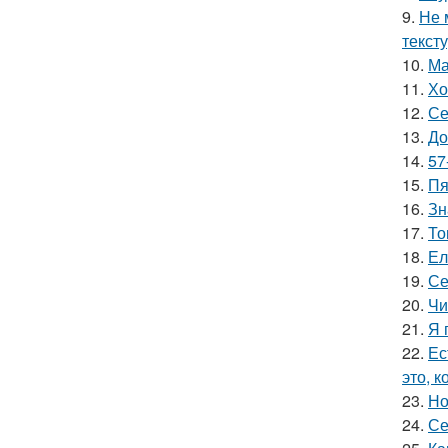
9.
Не 
текст
10.
Ма
11.
Хо
12.
Се
13.
До
14.
57
15.
Пя
16.
Зн
17.
То
18.
Ел
19.
Се
20.
Чи
21.
Я 
22.
Ес
это, 
23.
Но
24.
Се