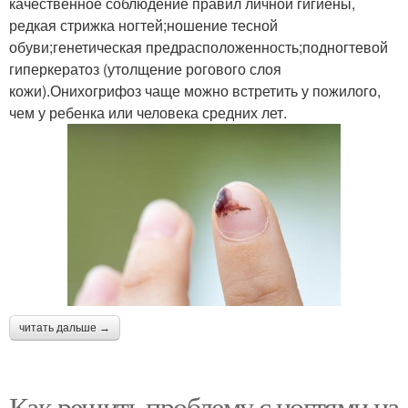
качественное соблюдение правил личной гигиены,
редкая стрижка ногтей;ношение тесной
обуви;генетическая предрасположенность;подногтевой
гиперкератоз (утолщение рогового слоя
кожи).Онихогрифоз чаще можно встретить у пожилого,
чем у ребенка или человека средних лет.
читать дальше →
Как решить проблему с ногтями на