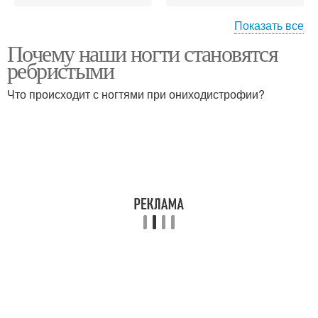
Показать все
Почему наши ногти становятся
Нездоровые ногти
Уход за ногтями
ребристыми
Что происходит с ногтями при ониходистрофии?