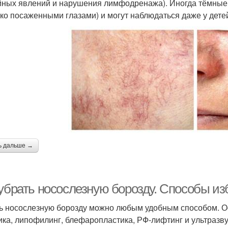
йных явлений и нарушения лимфодренажа). Иногда тёмные
око посаженными глазами) и могут наблюдаться даже у дете
ь дальше →
 убрать носослезную борозду. Способы из
ь носослезную борозду можно любым удобным способом. О
ика, липофилинг, блефаропластика, РФ-лифтинг и ультразву