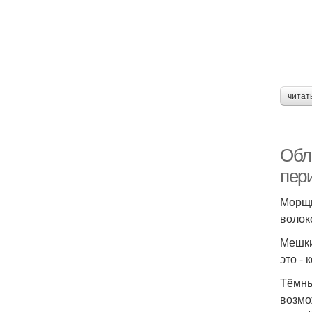
читат
Обл
пер
Морщи
волоко
Мешки
это -
Тёмны
возмо