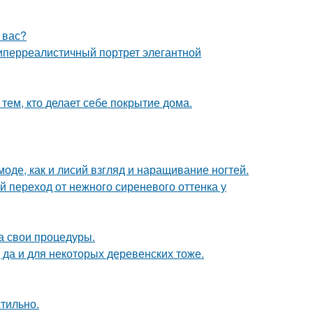
у вас?
гиперреалистичный портрет элегантной
тем, кто делает себе покрытие дома.
моде, как и лисий взгляд и наращивание ногтей.
й переход от нежного сиреневого оттенка у
а свои процедуры.
 да и для некоторых деревенских тоже.
стильно.