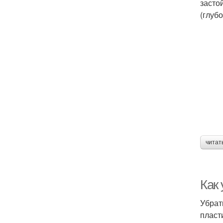
засто
(глуб
читат
Как
Убрат
пласт