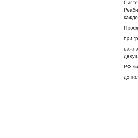
Систе
Реаби
каждо
Профи
при г
важна
девуш
РФ-ли
до по