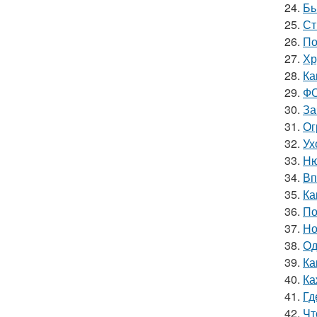
24.
Бь
25.
Ст
26.
По
27.
Хр
28.
Ка
29.
ФО
30.
За
31.
Ог
32.
Ух
33.
Ню
34.
Вп
35.
Ка
36.
По
37.
Но
38.
Од
39.
Ка
40.
Ка
41.
Гд
42.
Чт