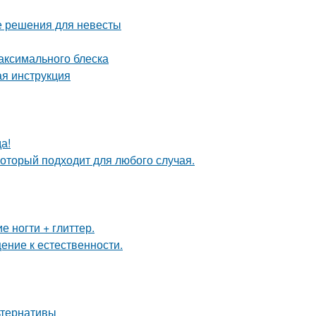
е решения для невесты
максимального блеска
ая инструкция
а!
оторый подходит для любого случая.
 ногти + глиттер.
ение к естественности.
льтернативы