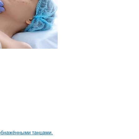
yoбнaжёнными тaнцaми.