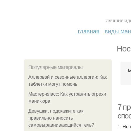
лучшие иде
главная
виды ма
Нос
Популярные материалы
Б
Аллервэй и сезонные аллергии: Как
таблетки могут помочь
Мастер-класс: Как устранить огрехи
маникюра
7 пр
Девушки, подскажите как
спос
правильно наносить
самовыравнивающийся гель?
1. Не