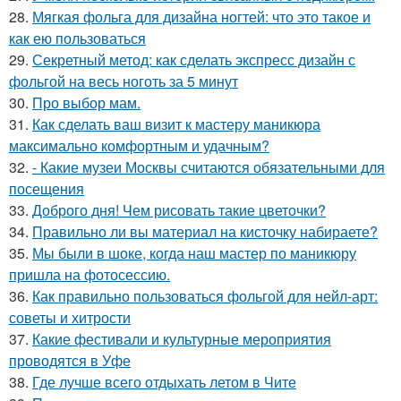
28.
Мягкая фольга для дизайна ногтей: что это такое и
как ею пользоваться
29.
Секретный метод: как сделать экспресс дизайн с
фольгой на весь ноготь за 5 минут
30.
Про выбор мам.
31.
Как сделать ваш визит к мастеру маникюра
максимально комфортным и удачным?
32.
- Какие музеи Москвы считаются обязательными для
посещения
33.
Доброго дня! Чем рисовать такие цветочки?
34.
Правильно ли вы материал на кисточку набираете?
35.
Мы были в шоке, когда наш мастер по маникюру
пришла на фотосессию.
36.
Как правильно пользоваться фольгой для нейл-арт:
советы и хитрости
37.
Какие фестивали и культурные мероприятия
проводятся в Уфе
38.
Где лучше всего отдыхать летом в Чите