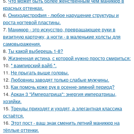
5.
Что может быть более женственным чем маникюр в
красных оттенках.
6.
Ониходистрофия - любое нарушение структуры и
роста ногтевой пластины.
7.
Маникюр - это искусство, превращающее руки в
визитную карточку, а ногти - в маленькие холсты для
самовыражения.
8.
Ты какой выберешь 1-8?
9.
Жизненная истина, с которой нужно просто смириться:
10.
* вампирский вайб *.
11.
Не прыгать выше головы.
12.
Любовниц заводят только слабые мужчины.
13.
Как помочь коже рук в осенне-зимний период?
14.
Аркан 3 "Императрица": энергия императрицы,
хозяйки.
15.
Тренды приходят и уходят, а элегантная классика
остаётся.
16.
Этот пост - ваш знак сменить летний маникюр на
тёплые оттенки.