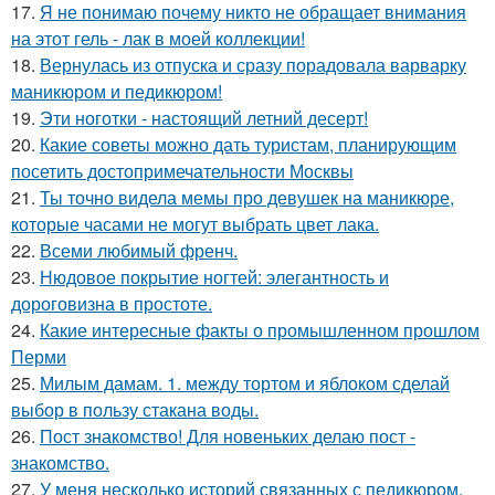
17.
Я не понимаю почему никто не обращает внимания
на этот гель - лак в моей коллекции!
18.
Вернулась из отпуска и сразу порадовала варварку
маникюром и педикюром!
19.
Эти ноготки - настоящий летний десерт!
20.
Какие советы можно дать туристам, планирующим
посетить достопримечательности Москвы
21.
Ты точно видела мемы про девушек на маникюре,
которые часами не могут выбрать цвет лака.
22.
Всеми любимый френч.
23.
Нюдовое покрытие ногтей: элегантность и
дороговизна в простоте.
24.
Какие интересные факты о промышленном прошлом
Перми
25.
Милым дамам. 1. между тортом и яблоком сделай
выбор в пользу стакана воды.
26.
Пост знакомство! Для новеньких делаю пост -
знакомство.
27.
У меня несколько историй связанных с педикюром.